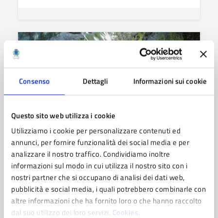
Consenso
Dettagli
Informazioni sui cookie
Questo sito web utilizza i cookie
Utilizziamo i cookie per personalizzare contenuti ed
annunci, per fornire funzionalità dei social media e per
NOTIZIA
04/08/2026
analizzare il nostro traffico. Condividiamo inoltre
informazioni sul modo in cui utilizza il nostro sito con i
Monitoraggio qualità
nostri partner che si occupano di analisi dei dati web,
dell’acqua nel Comune di
pubblicità e social media, i quali potrebbero combinarle con
Pavullo
altre informazioni che ha fornito loro o che hanno raccolto
dal suo utilizzo dei loro servizi.
Cookies.