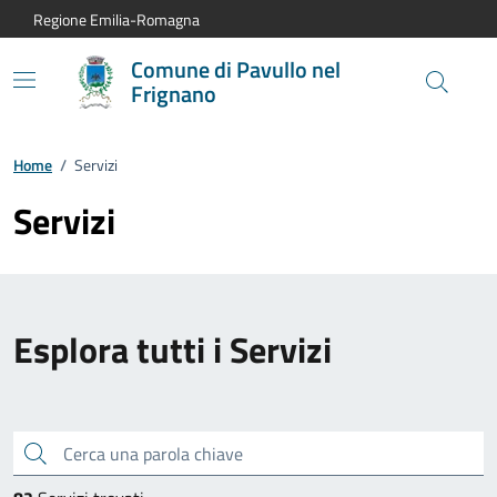
Vai al contenuto principale
Vai alla navigazione del sito
Vai al piede di pagina
Regione Emilia-Romagna
Comune di Pavullo nel
Frignano
Home
/
Servizi
Servizi
Esplora tutti i Servizi
Cerca una parola chiave