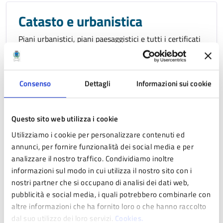
Catasto e urbanistica
Piani urbanistici, piani paesaggistici e tutti i certificati
per immobili, case, terreni ed edifici.
Consenso
Dettagli
Informazioni sui cookie
Cultura e tempo libero
Luoghi della cultura e dell’arte, impianti sportivi e
Questo sito web utilizza i cookie
richieste di contributi per la cultura, lo spettacolo e lo
Utilizziamo i cookie per personalizzare contenuti ed
sport.
annunci, per fornire funzionalità dei social media e per
analizzare il nostro traffico. Condividiamo inoltre
informazioni sul modo in cui utilizza il nostro sito con i
nostri partner che si occupano di analisi dei dati web,
Educazione e formazione
pubblicità e social media, i quali potrebbero combinarle con
altre informazioni che ha fornito loro o che hanno raccolto
Iscrizioni, agevolazioni e servizi per nidi, scuole e
dal suo utilizzo dei loro servizi.
Cookies.
università.