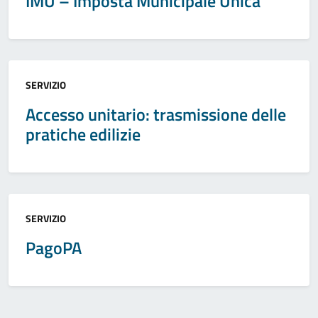
IMU – Imposta Municipale Unica
Categoria:
SERVIZIO
Accesso unitario: trasmissione delle
pratiche edilizie
Categoria:
SERVIZIO
PagoPA