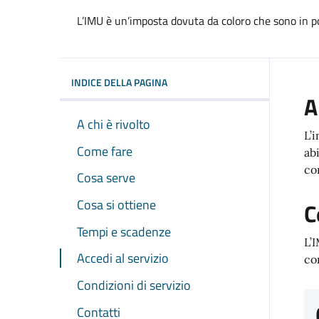
L’IMU è un’imposta dovuta da coloro che sono in poss
INDICE DELLA PAGINA
A
A chi è rivolto
L’
Come fare
ab
co
Cosa serve
Cosa si ottiene
C
Tempi e scadenze
L’
Accedi al servizio
co
Condizioni di servizio
Contatti