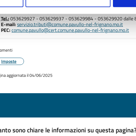
Servizio Entrate Tributi
Tel.:
053629927 - 053629937 - 053629984 - 053629920 dalle 8.
E-mail:
servizio.tributi@comune.pavullo-nel-frignano.mo.it
PEC:
comune.pavullo@cert.comune.pavullo-nel-frignano.mo.it
omenti
Imposte
ina aggiornata il 04/06/2025
nto sono chiare le informazioni su questa pagina