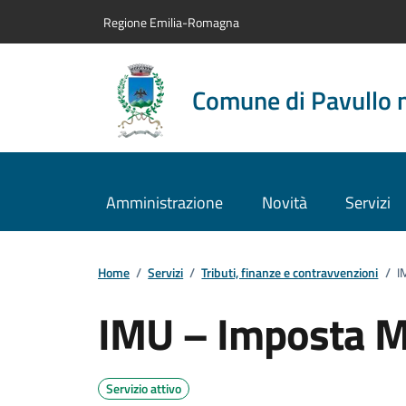
Vai al contenuto principale
Vai alla navigazione del sito
Vai al piede di pagina
Regione Emilia-Romagna
Comune di Pavullo 
Amministrazione
Novità
Servizi
Home
/
Servizi
/
Tributi, finanze e contravvenzioni
/
I
IMU – Imposta M
Servizio attivo