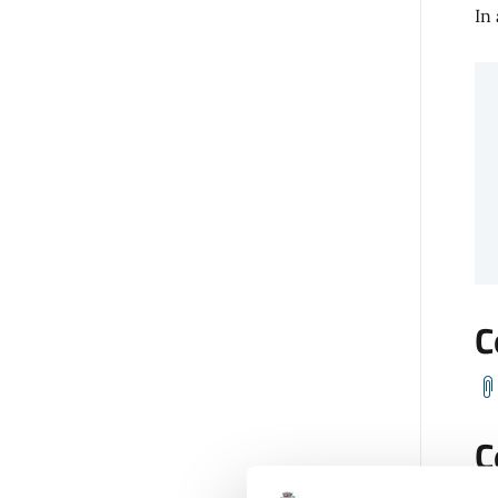
In
C
C