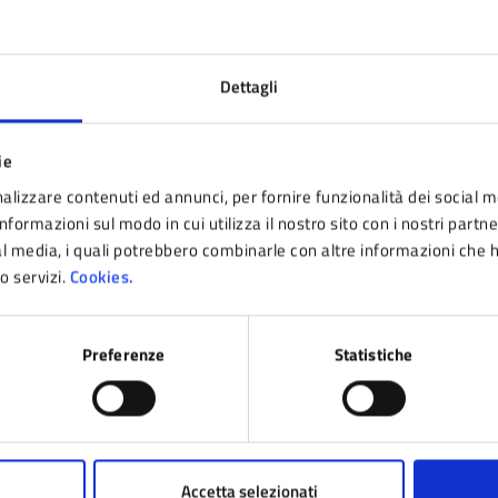
Scarpati Mariarosaria
Trevi
Piazza Montecuccoli, 1
Piazz
Tel.:
053629927
Tel.:
0
Dettagli
E-mail:
m.scarpati@comune.pavullo-nel-
E-mai
frignano.mo.it
frigna
PEC:
comune.pavullo@cert.comune.pavullo-
PEC:
nel-frignano.mo.it
nel-f
ie
alizzare contenuti ed annunci, per fornire funzionalità dei social m
nformazioni sul modo in cui utilizza il nostro sito con i nostri partn
ial media, i quali potrebbero combinarle con altre informazioni che 
Caselgrandi Benedetta
ro servizi.
Cookies.
Piazza Montecuccoli, 1
Tel.:
053629920
E-mail:
b.caselgrandi@comune.pavullo-nel-
frignano-mo.it
Preferenze
Statistiche
PEC:
comune.pavullo@cert.comune.pavullo-
nel-frignano.mo.it
nità organizzativa responsabile
Accetta selezionati