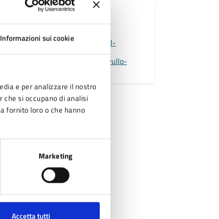
san Katia
a Montecuccoli, 1
53629937
Informazioni sui cookie
l:
k.trevisan@comune.pavullo-nel-
no.mo.it
comune.pavullo@cert.comune.pavullo-
rignano.mo.it
edia e per analizzare il nostro
er che si occupano di analisi
ha fornito loro o che hanno
Marketing
Accetta tutti