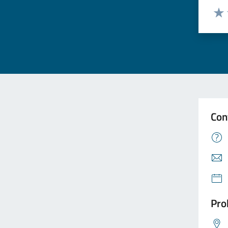
Valuta
Valu
Con
Pro