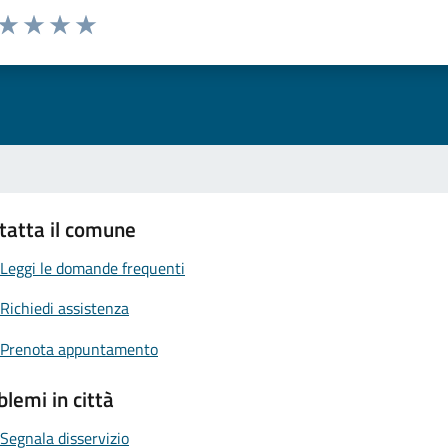
 da 1 a 5 stelle la pagina
ta 1 stelle su 5
Valuta 2 stelle su 5
Valuta 3 stelle su 5
Valuta 4 stelle su 5
Valuta 5 stelle su 5
tatta il comune
Leggi le domande frequenti
Richiedi assistenza
Prenota appuntamento
blemi in città
Segnala disservizio