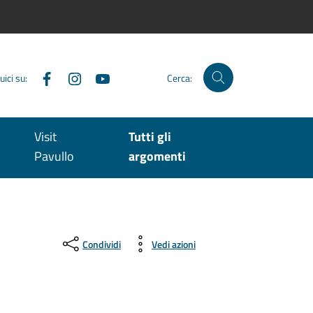
Facebook
Instagram
YouTube
uici su:
Cerca:
Visit
Tutti gli
Pavullo
argomenti
Condividi
Vedi azioni