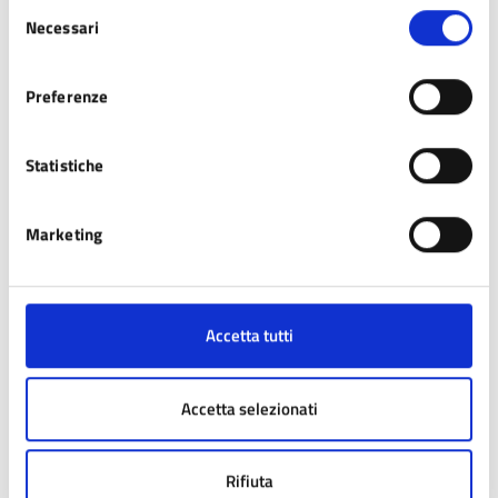
Selezione
Necessari
del
consenso
Luoghi in evidenza
Preferenze
Statistiche
Biblioteca comunale Giovanni
Santini
Marketing
CEM Centro Museale
Accetta tutti
Montecuccolo
Accetta selezionati
Centro Tennis / Piscine comunali
Rifiuta