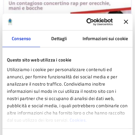
Consenso
Dettagli
Informazioni sui cookie
Questo sito web utilizza i cookie
Utilizziamo i cookie per personalizzare contenuti ed
EVENTO
DAL 03/08/2026 AL 03/08/2026
annunci, per fornire funzionalità dei social media e per
Una Montagna di storie
analizzare il nostro traffico. Condividiamo inoltre
<lunedì 3 agosto a Pavullo>
informazioni sul modo in cui utilizza il nostro sito con i
nostri partner che si occupano di analisi dei dati web,
pubblicità e social media, i quali potrebbero combinarle con
altre informazioni che ha fornito loro o che hanno raccolto
dal suo utilizzo dei loro servizi.
Cookies.
Tutti gli eventi