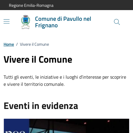
Vai al contenuto principale
Vai alla navigazione del sito
Vai al piede di pagina
Regione Emilia-Romagna
Comune di Pavullo nel
Frignano
Home
/
Vivere il Comune
Vivere il Comune
Tutti gli eventi, le iniziative e i luoghi d’interesse per scoprire
e vivere il territorio comunale.
Eventi in evidenza