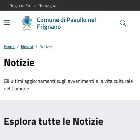
Vai al contenuto principale
Vai alla navigazione del sito
Vai al piede di pagina
Regione Emilia-Romagna
Comune di Pavullo nel
Frignano
Home
/
Novità
/
Notizie
Notizie
Gli ultimi aggiornamenti sugli avvenimenti e la vita culturale
nel Comune.
Esplora tutte le Notizie