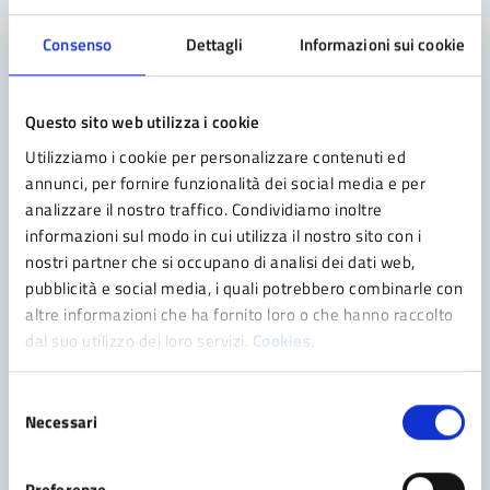
Canone.
Consenso
Dettagli
Informazioni sui cookie
Questo sito web utilizza i cookie
Categoria:
NOTIZIA
07/07/2026
Utilizziamo i cookie per personalizzare contenuti ed
Contributi centri estivi 2026
annunci, per fornire funzionalità dei social media e per
Avviso per la formazione di una graduatoria per
analizzare il nostro traffico. Condividiamo inoltre
l’assegnazione di contributi a copertura del costo di
informazioni sul modo in cui utilizza il nostro sito con i
frequenza ai centri estivi per bambine/i ragazze/i da 3
nostri partner che si occupano di analisi dei dati web,
ai 13 anni e con disabilità certificata ai sensi della
pubblicità e social media, i quali potrebbero combinarle con
legge n.104/1992 e 102/2009 dai 3 ai 17 anni Il
altre informazioni che ha fornito loro o che hanno raccolto
Comune di Pavullo nel Frignano, assieme ai Comuni del
dal suo utilizzo dei loro servizi.
Cookies.
Distretto del […]
Selezione
Necessari
del
consenso
Categoria:
NOTIZIA
30/06/2026
Preferenze