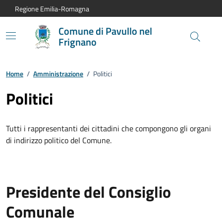
Vai al contenuto principale
Vai alla navigazione del sito
Vai al piede di pagina
Regione Emilia-Romagna
Comune di Pavullo nel
Frignano
Home
/
Amministrazione
/
Politici
Politici
Tutti i rappresentanti dei cittadini che compongono gli organi
di indirizzo politico del Comune.
Presidente del Consiglio
Comunale