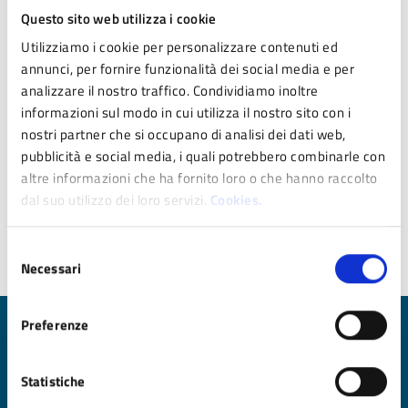
Questo sito web utilizza i cookie
Sargenti Alice
Utilizziamo i cookie per personalizzare contenuti ed
annunci, per fornire funzionalità dei social media e per
analizzare il nostro traffico. Condividiamo inoltre
Vallicelli Massimo
informazioni sul modo in cui utilizza il nostro sito con i
nostri partner che si occupano di analisi dei dati web,
pubblicità e social media, i quali potrebbero combinarle con
altre informazioni che ha fornito loro o che hanno raccolto
dal suo utilizzo dei loro servizi.
Cookies.
Selezione
Ultimo aggiornamento:
06/02/2025 11:27
Necessari
del
consenso
Preferenze
Quanto sono chiare le informazioni su questa
pagina?
Statistiche
Valuta da 1 a 5 stelle la pagina