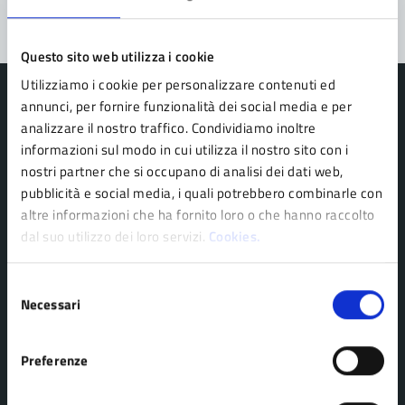
Questo sito web utilizza i cookie
Utilizziamo i cookie per personalizzare contenuti ed
annunci, per fornire funzionalità dei social media e per
analizzare il nostro traffico. Condividiamo inoltre
informazioni sul modo in cui utilizza il nostro sito con i
Comune di Pavullo nel Frignano
nostri partner che si occupano di analisi dei dati web,
pubblicità e social media, i quali potrebbero combinarle con
altre informazioni che ha fornito loro o che hanno raccolto
AMMINISTRAZIONE
dal suo utilizzo dei loro servizi.
Cookies.
Organi di governo
Personale amministrativo
Selezione
Necessari
del
Politici
consenso
Enti e fondazioni
Preferenze
Uffici
Aree amministrative