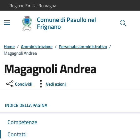
Vai al contenuto principale
Vai alla navigazione del sito
Vai al piede di pagina
Regione Emilia-Romagna
Comune di Pavullo nel
Frignano
Home
/
Amministrazione
/
Personale amministrativo
/
Magagnoli Andrea
Magagnoli Andrea
Condividi
Vedi azioni
INDICE DELLA PAGINA
Competenze
Contatti