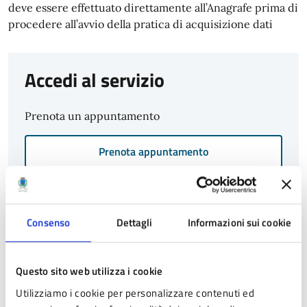
deve essere effettuato direttamente all’Anagrafe prima di
procedere all’avvio della pratica di acquisizione dati
Accedi al servizio
Prenota un appuntamento
Prenota appuntamento
Vincoli
ATTENZIONE: mentre compili la prenotazione
Consenso
Dettagli
Informazioni sui cookie
dell’appuntamento ricorda che dovrai indicare
NEL CAMPO DETTAGLI
le generalità complete
(nome, cognome, luogo e data di nascita) del
Questo sito web utilizza i cookie
richiedente, al fine di consentire all’ufficio di
Utilizziamo i cookie per personalizzare contenuti ed
effettuare le necessarie verifiche finalizzate