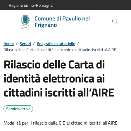
Vai al contenuto principale
Vai alla navigazione del sito
Vai al piede di pagina
Regione Emilia-Romagna
Comune di Pavullo nel
Frignano
Home
/
Servizi
/
Anagrafe e stato civile
/
Rilascio delle Carta di identità elettronica ai cittadini iscritti all’AIRE
Rilascio delle Carta di
identità elettronica ai
cittadini iscritti all’AIRE
Servizio attivo
Modalità per il rilascio della CIE ai cittadini iscritti all’AIRE