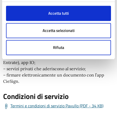
Alla CIE sono associati due codici di sicurezza, il PIN e il
PUK (la prima metà dei codici viene fornita
Accetta tutti
dall’operatore al termine della richiesta di rilascio del
documento, la seconda è contenuta nella lettera di
accompagnamento presente nella busta con cui si riceve
Accetta selezionati
la CIE).
I codici sono necessari nel momento in cui si utilizza la
Rifiuta
CIE per accedere ai servizi digitali in rete quali:
– servizi pubblici (come INPS, Comuni, Agenzia delle
Entrate), app IO;
– servizi privati che aderiscono al servizio;
– firmare elettronicamente un documento con l’app
CieSign.
Condizioni di servizio
Termini e condizioni di servizio Pavullo (PDF - 34 KB)