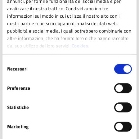
annunci, per fornire funzionalità dei social media e per
all’emissione del documento (controllo dei dati
analizzare il nostro traffico. Condividiamo inoltre
anagrafici, risoluzione di eventuali
informazioni sul modo in cui utilizza il nostro sito con i
disallineamenti, ecc.).
nostri partner che si occupano di analisi dei dati web,
pubblicità e social media, i quali potrebbero combinarle con
Le richieste di prenotazione prive
altre informazioni che ha fornito loro o che hanno raccolto
dell’indicazione dei dati completi del richiedente
dal suo utilizzo dei loro servizi.
Cookies.
non saranno evase
Selezione
Necessari
del
Ulteriori informazioni
consenso
Preferenze
Codici di sicurezza Pin e Puk
La CIE è dotata di un microprocessore che memorizza le
informazioni necessarie alla verifica dell’identità del
Statistiche
titolare, compresi elementi biometrici come le impronte
digitali che, al momento della richiesta, verranno
Marketing
raccolte e inserite nel documento stesso.