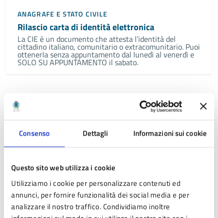
ANAGRAFE E STATO CIVILE
Rilascio carta di identità elettronica
La CIE è un documento che attesta l’identità del
cittadino italiano, comunitario o extracomunitario. Puoi
ottenerla senza appuntamento dal lunedì al venerdì e
SOLO SU APPUNTAMENTO il sabato.
ANAGRAFE E STATO CIVILE
Certificazioni anagrafiche ed autocertificazioni
online
Consenso
Dettagli
Informazioni sui cookie
L’Anagrafe Nazionale della Popolazione Residente è la
banca dati nazionale che semplifica i servizi
demografici per favorire la digitalizzazione e il
miglioramento dei servizi a Cittadini, Imprese ed Enti.
Questo sito web utilizza i cookie
Utilizziamo i cookie per personalizzare contenuti ed
annunci, per fornire funzionalità dei social media e per
ANAGRAFE E STATO CIVILE
analizzare il nostro traffico. Condividiamo inoltre
Convivenze di fatto