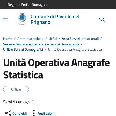
Vai al contenuto principale
Vai alla navigazione del sito
Vai al piede di pagina
Regione Emilia-Romagna
Comune di Pavullo nel
Frignano
Home
/
Amministrazione
/
Uffici
/
Area Servizi Istituzionali
/
Servizio Segreteria Generale e Servizi Demografici
/
Ufficio Servizi Demografici
/
Unità Operativa Anagrafe Statistica
Unità Operativa Anagrafe
Statistica
Ufficio
Servizi demografici
Condividi
Vedi azioni