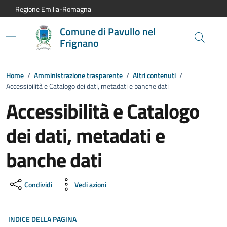
Vai al contenuto principale
Vai alla navigazione del sito
Vai al piede di pagina
Regione Emilia-Romagna
Comune di Pavullo nel
Frignano
Home
/
Amministrazione trasparente
/
Altri contenuti
/
Accessibilità e Catalogo dei dati, metadati e banche dati
Accessibilità e Catalogo
dei dati, metadati e
banche dati
Condividi
Vedi azioni
INDICE DELLA PAGINA