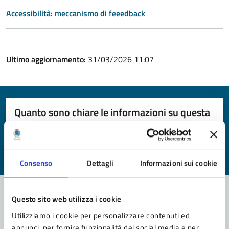
Accessibilità: meccanismo di feeedback
Ultimo aggiornamento:
31/03/2026 11:07
Quanto sono chiare le informazioni su questa
pagina?
Valuta da 1 a 5 stelle la pagina
Valuta 1 stelle su 5
Valuta 2 stelle su 5
Valuta 3 stelle su 5
Valuta 4 stelle su 5
Valuta 5 stelle su 5
Consenso
Dettagli
Informazioni sui cookie
Questo sito web utilizza i cookie
Contatta il comune
Utilizziamo i cookie per personalizzare contenuti ed
annunci, per fornire funzionalità dei social media e per