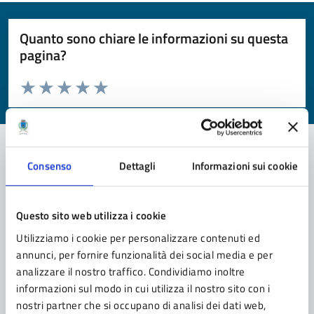
Quanto sono chiare le informazioni su questa
pagina?
Valuta da 1 a 5 stelle la pagina
Valuta 1 stelle su 5
Valuta 2 stelle su 5
Valuta 3 stelle su 5
Valuta 4 stelle su 5
Valuta 5 stelle su 5
Consenso
Dettagli
Informazioni sui cookie
Contatta il comune
Leggi le domande frequenti
Questo sito web utilizza i cookie
Utilizziamo i cookie per personalizzare contenuti ed
Richiedi assistenza
annunci, per fornire funzionalità dei social media e per
Prenota appuntamento
analizzare il nostro traffico. Condividiamo inoltre
informazioni sul modo in cui utilizza il nostro sito con i
Problemi in città
nostri partner che si occupano di analisi dei dati web,