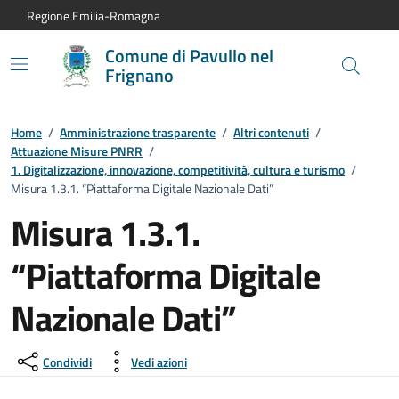
Vai al contenuto principale
Vai alla navigazione del sito
Vai al piede di pagina
Regione Emilia-Romagna
Comune di Pavullo nel
Frignano
Home
/
Amministrazione trasparente
/
Altri contenuti
/
Attuazione Misure PNRR
/
1. Digitalizzazione, innovazione, competitività, cultura e turismo
/
Misura 1.3.1. “Piattaforma Digitale Nazionale Dati”
Misura 1.3.1.
“Piattaforma Digitale
Nazionale Dati”
Condividi
Vedi azioni