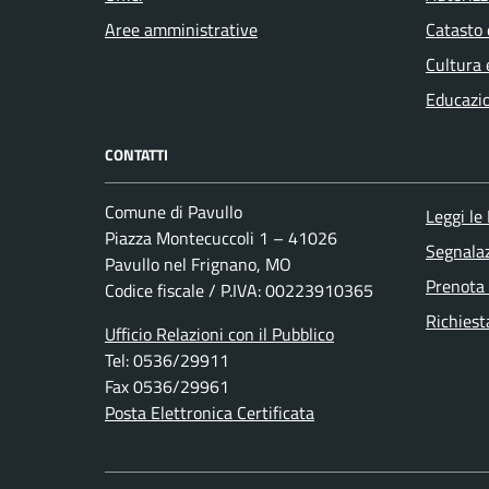
Aree amministrative
Catasto 
Cultura 
Educazi
CONTATTI
Comune di Pavullo
Leggi le
Piazza Montecuccoli 1 – 41026
Segnalaz
Pavullo nel Frignano, MO
Prenota
Codice fiscale / P.IVA: 00223910365
Richiest
Ufficio Relazioni con il Pubblico
Tel: 0536/29911
Fax 0536/29961
Posta Elettronica Certificata