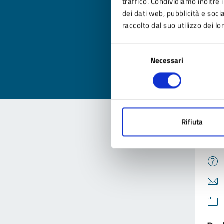
traffico. Condividiamo inoltre i
dei dati web, pubblicità e soc
Qua
raccolto dal suo utilizzo dei lo
Valuta
Selezione
Valu
Necessari
del
consenso
Rifiuta
Con