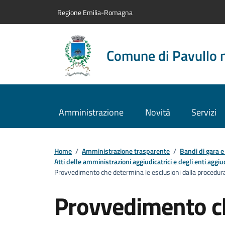
Vai al contenuto principale
Vai alla navigazione del sito
Vai al piede di pagina
Regione Emilia-Romagna
Comune di Pavullo 
Amministrazione
Novità
Servizi
Home
/
Amministrazione trasparente
/
Bandi di gara e
Atti delle amministrazioni aggiudicatrici e degli enti agg
Provvedimento che determina le esclusioni dalla procedura d
Provvedimento c