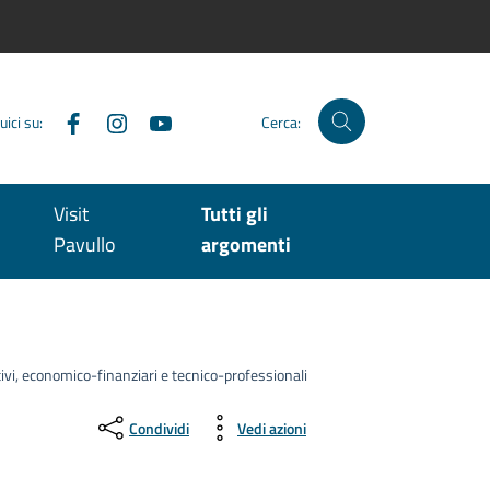
Facebook
Instagram
YouTube
uici su:
Cerca:
Visit
Tutti gli
Pavullo
argomenti
tivi, economico-finanziari e tecnico-professionali
Condividi
Vedi azioni