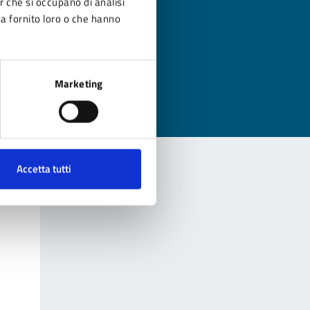
er che si occupano di analisi
ha fornito loro o che hanno
?
Marketing
Accetta tutti