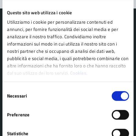
Questo sito web utilizza i cookie
Utilizziamo i cookie per personalizzare contenuti ed
annunci, per fornire funzionalità dei social media e per
analizzare il nostro traffico. Condividiamo inoltre
Comune di Pavullo nel Frignano
informazioni sul modo in cui utilizza il nostro sito con i
nostri partner che si occupano di analisi dei dati web,
pubblicità e social media, i quali potrebbero combinarle con
AMMINISTRAZIONE
altre informazioni che ha fornito loro o che hanno raccolto
Organi di governo
dal suo utilizzo dei loro servizi.
Cookies.
Personale amministrativo
Selezione
Politici
Necessari
del
Enti e fondazioni
consenso
Uffici
Preferenze
Aree amministrative
Statistiche