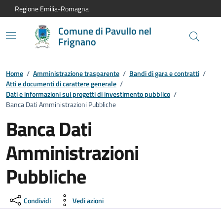
Vai al contenuto principale
Vai alla navigazione del sito
Vai al piede di pagina
Regione Emilia-Romagna
Comune di Pavullo nel
Frignano
Home
/
Amministrazione trasparente
/
Bandi di gara e contratti
/
Atti e documenti di carattere generale
/
Dati e informazioni sui progetti di investimento pubblico
/
Banca Dati Amministrazioni Pubbliche
Banca Dati
Amministrazioni
Pubbliche
Condividi
Vedi azioni