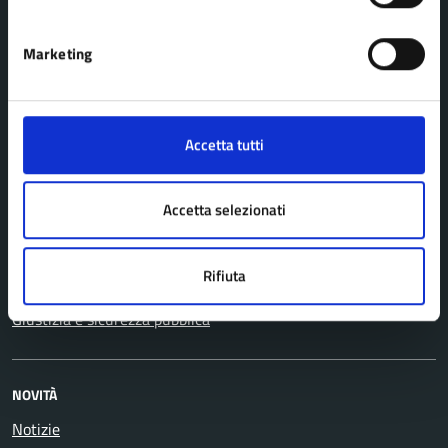
CATEGORIE DI SERVIZIO
Marketing
Agricoltura e pesca
Imprese e commercio
Ambiente
Mobilità e trasporti
Anagrafe e stato civile
Salute, benessere e
Accetta tutti
Appalti pubblici
assistenza
Autorizzazioni
Tributi, finanze e
Accetta selezionati
Catasto e urbanistica
contravvenzioni
Cultura e tempo libero
Turismo
Rifiuta
Educazione e formazione
Vita lavorativa
Giustizia e sicurezza pubblica
NOVITÀ
Notizie