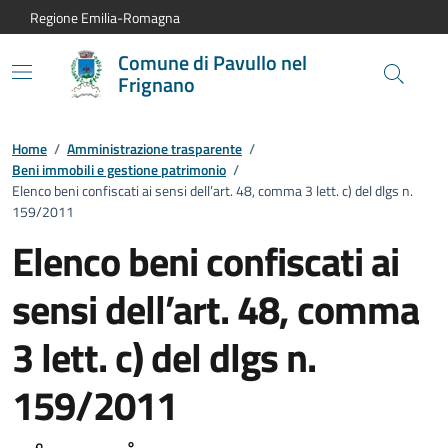
Vai al contenuto principale
Vai alla navigazione del sito
Vai al piede di pagina
Regione Emilia-Romagna
Comune di Pavullo nel
Frignano
Home
/
Amministrazione trasparente
/
Beni immobili e gestione patrimonio
/
Elenco beni confiscati ai sensi dell’art. 48, comma 3 lett. c) del dlgs n.
159/2011
Elenco beni confiscati ai
sensi dell’art. 48, comma
3 lett. c) del dlgs n.
159/2011