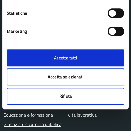
Uffici
Statistiche
Aree amministrative
Marketing
CATEGORIE DI SERVIZIO
Agricoltura e pesca
Imprese e commercio
Accetta tutti
Ambiente
Mobilità e trasporti
Anagrafe e stato civile
Salute, benessere e
Accetta selezionati
Appalti pubblici
assistenza
Autorizzazioni
Tributi, finanze e
Rifiuta
Catasto e urbanistica
contravvenzioni
Cultura e tempo libero
Turismo
Educazione e formazione
Vita lavorativa
Giustizia e sicurezza pubblica