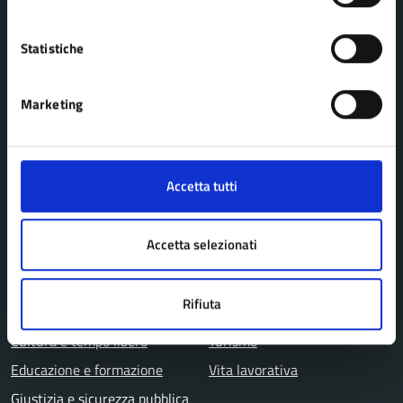
Enti e fondazioni
Uffici
Statistiche
Aree amministrative
Marketing
CATEGORIE DI SERVIZIO
Agricoltura e pesca
Imprese e commercio
Accetta tutti
Ambiente
Mobilità e trasporti
Anagrafe e stato civile
Salute, benessere e
Accetta selezionati
Appalti pubblici
assistenza
Autorizzazioni
Tributi, finanze e
Rifiuta
Catasto e urbanistica
contravvenzioni
Cultura e tempo libero
Turismo
Educazione e formazione
Vita lavorativa
Giustizia e sicurezza pubblica