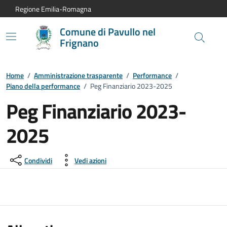
Vai al contenuto principale
Vai alla navigazione del sito
Vai al piede di pagina
Regione Emilia-Romagna
Comune di Pavullo nel
Frignano
Home
/
Amministrazione trasparente
/
Performance
/
Piano della performance
/
Peg Finanziario 2023-2025
Peg Finanziario 2023-
2025
Condividi
Vedi azioni