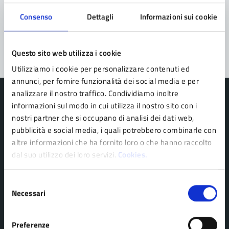
Problemi in città
Consenso
Dettagli
Informazioni sui cookie
Segnala disservizio
Questo sito web utilizza i cookie
Utilizziamo i cookie per personalizzare contenuti ed
annunci, per fornire funzionalità dei social media e per
analizzare il nostro traffico. Condividiamo inoltre
informazioni sul modo in cui utilizza il nostro sito con i
nostri partner che si occupano di analisi dei dati web,
pubblicità e social media, i quali potrebbero combinarle con
Comune di Pavullo nel Frignano
altre informazioni che ha fornito loro o che hanno raccolto
dal suo utilizzo dei loro servizi.
Cookies.
AMMINISTRAZIONE
Selezione
Organi di governo
Necessari
del
Personale amministrativo
consenso
Politici
Preferenze