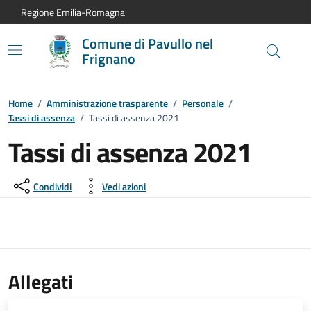
Vai al contenuto principale
Vai alla navigazione del sito
Vai al piede di pagina
Regione Emilia-Romagna
Comune di Pavullo nel
Frignano
Home
/
Amministrazione trasparente
/
Personale
/
Tassi di assenza
/
Tassi di assenza 2021
Tassi di assenza 2021
Condividi
Vedi azioni
Allegati