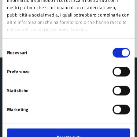
informazioni sul modo in cui utilizza il nostro sito con i
Prenota appuntamento
nostri partner che si occupano di analisi dei dati web,
pubblicità e social media, i quali potrebbero combinarle con
Problemi in città
altre informazioni che ha fornito loro o che hanno raccolto
dal suo utilizzo dei loro servizi.
Cookies.
Segnala disservizio
Selezione
Necessari
del
consenso
Preferenze
Statistiche
Comune di Pavullo nel Frignano
Marketing
AMMINISTRAZIONE
Organi di governo
Personale amministrativo