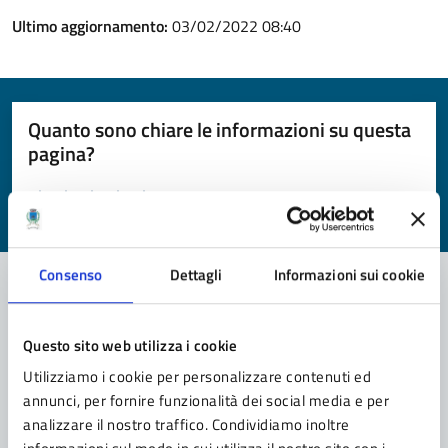
Ultimo aggiornamento:
03/02/2022 08:40
Quanto sono chiare le informazioni su questa
pagina?
Valuta da 1 a 5 stelle la pagina
Valuta 1 stelle su 5
Valuta 2 stelle su 5
Valuta 3 stelle su 5
Valuta 4 stelle su 5
Valuta 5 stelle su 5
Consenso
Dettagli
Informazioni sui cookie
Contatta il comune
Questo sito web utilizza i cookie
Leggi le domande frequenti
Utilizziamo i cookie per personalizzare contenuti ed
annunci, per fornire funzionalità dei social media e per
Richiedi assistenza
analizzare il nostro traffico. Condividiamo inoltre