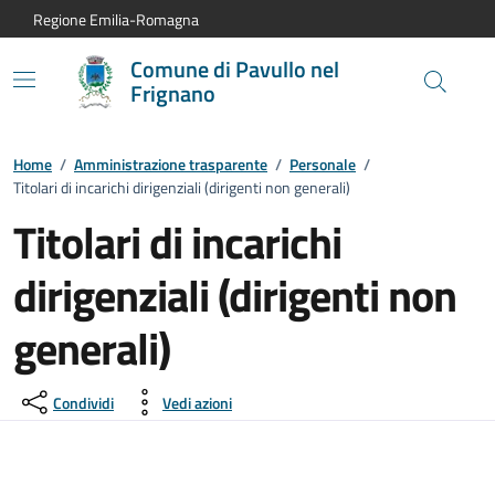
Vai al contenuto principale
Vai alla navigazione del sito
Vai al piede di pagina
Regione Emilia-Romagna
Comune di Pavullo nel
Frignano
Home
/
Amministrazione trasparente
/
Personale
/
Titolari di incarichi dirigenziali (dirigenti non generali)
Titolari di incarichi
dirigenziali (dirigenti non
generali)
Condividi
Vedi azioni