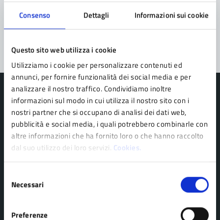
Problemi in città
Consenso
Dettagli
Informazioni sui cookie
Segnala disservizio
Questo sito web utilizza i cookie
Utilizziamo i cookie per personalizzare contenuti ed
annunci, per fornire funzionalità dei social media e per
analizzare il nostro traffico. Condividiamo inoltre
informazioni sul modo in cui utilizza il nostro sito con i
nostri partner che si occupano di analisi dei dati web,
pubblicità e social media, i quali potrebbero combinarle con
Comune di Pavullo nel Frignano
altre informazioni che ha fornito loro o che hanno raccolto
dal suo utilizzo dei loro servizi.
Cookies.
AMMINISTRAZIONE
Selezione
Organi di governo
Necessari
del
Personale amministrativo
consenso
Politici
Preferenze