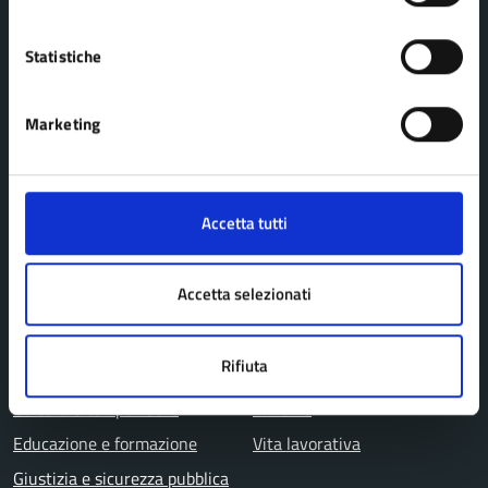
Enti e fondazioni
Uffici
Statistiche
Aree amministrative
Marketing
CATEGORIE DI SERVIZIO
Agricoltura e pesca
Imprese e commercio
Accetta tutti
Ambiente
Mobilità e trasporti
Anagrafe e stato civile
Salute, benessere e
Accetta selezionati
Appalti pubblici
assistenza
Autorizzazioni
Tributi, finanze e
Rifiuta
Catasto e urbanistica
contravvenzioni
Cultura e tempo libero
Turismo
Educazione e formazione
Vita lavorativa
Giustizia e sicurezza pubblica