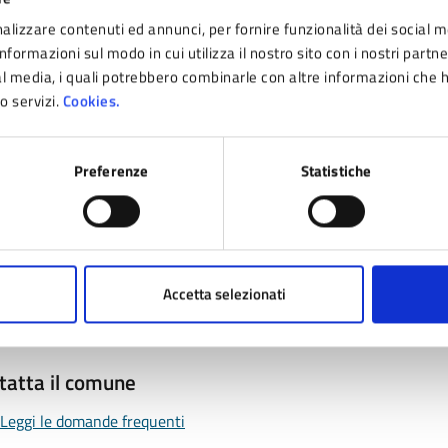
alizzare contenuti ed annunci, per fornire funzionalità dei social m
nformazioni sul modo in cui utilizza il nostro sito con i nostri partn
ial media, i quali potrebbero combinarle con altre informazioni che 
ro servizi.
Cookies.
nto sono chiare le informazioni su questa pagina
Preferenze
Statistiche
 da 1 a 5 stelle la pagina
ta 1 stelle su 5
Valuta 2 stelle su 5
Valuta 3 stelle su 5
Valuta 4 stelle su 5
Valuta 5 stelle su 5
Accetta selezionati
tatta il comune
Leggi le domande frequenti