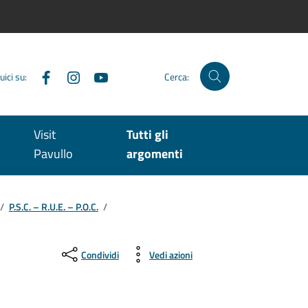
Facebook
Instagram
YouTube
uici su:
Cerca:
Visit
Tutti gli
Pavullo
argomenti
/
P.S.C. – R.U.E. – P.O.C.
/
Condividi
Vedi azioni