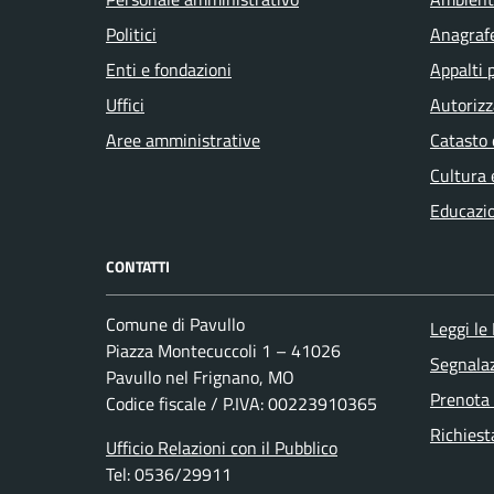
Politici
Anagrafe
Enti e fondazioni
Appalti 
Uffici
Autorizz
Aree amministrative
Catasto 
Cultura 
Educazi
CONTATTI
Comune di Pavullo
Leggi le
Piazza Montecuccoli 1 – 41026
Segnalaz
Pavullo nel Frignano, MO
Prenota
Codice fiscale / P.IVA: 00223910365
Richiest
Ufficio Relazioni con il Pubblico
Tel: 0536/29911