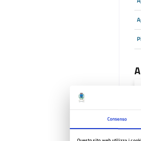
A
A
P
A
Consenso
Ul
Questo sito web utilizza i cook