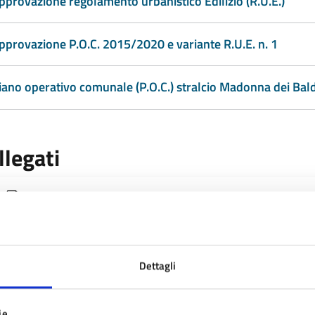
pprovazione regolamento urbanistico Edilizio (R.U.E.)
pprovazione P.O.C. 2015/2020 e variante R.U.E. n. 1
iano operativo comunale (P.O.C.) stralcio Madonna dei Bald
llegati
PROPOSTA DELIBERA APPROVAZIONE (PDF - 97 KB)
Dettagli
timo aggiornamento:
23/02/2021 10:43
ie