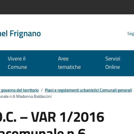
nel Frignano
Seg
Vivere il
Aree
Servizi
Comune
tematiche
Online
e governo del territorio
/
Piani e regolamenti urbanistici Comunali generali
unale n.6 Madonna Baldaccini
O.C. – VAR 1/2016
racomunale n.6