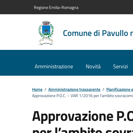
Vai al contenuto principale
Vai alla navigazione del sito
Vai al piede di pagina
Regione Emilia-Romagna
Comune di Pavullo 
Amministrazione
Novità
Servizi
Home
/
Amministrazione trasparente
/
Pianificazione 
Approvazione P.O.C. – VAR 1/2016 per l’ambito sovracom
Approvazione P.
per l’ambito sov