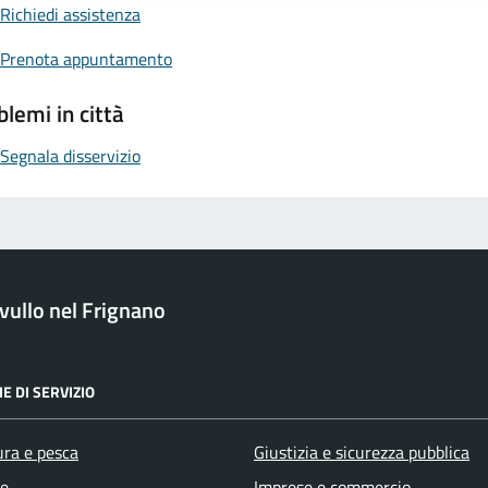
Richiedi assistenza
Prenota appuntamento
blemi in città
Segnala disservizio
ullo nel Frignano
E DI SERVIZIO
ura e pesca
Giustizia e sicurezza pubblica
e
Imprese e commercio