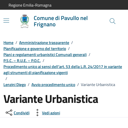
Vai al contenuto principale
Vai alla navigazione del sito
Vai al piede di pagina
Regione Emilia-Romagna
Comune di Pavullo nel
Frignano
Home
/
Amministrazione trasparente
/
Pianificazione e governo del territorio
/
Piani e regolamenti urbanistici Comunali generali
/
P.S.C. – R.U.E. – P.O.C.
/
Procedimento unico ai sensi dell’art. 53 della L.R. 24/2017 in variante
agli strumenti di pianificazione vigenti
/
Lenzini Diego
/
Avvio procedimento unico
/
Variante Urbanistica
Variante Urbanistica
Condividi
Vedi azioni