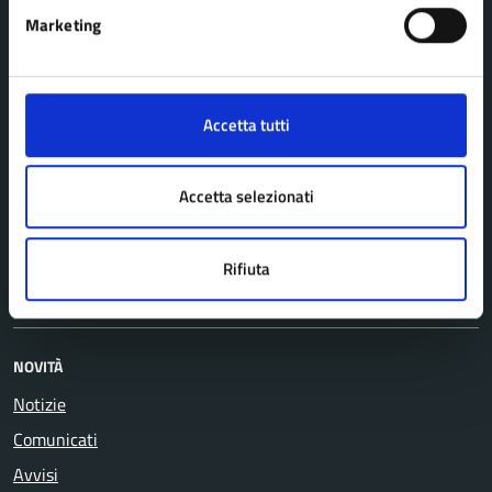
Agricoltura e pesca
Imprese e commercio
Marketing
Ambiente
Mobilità e trasporti
Anagrafe e stato civile
Salute, benessere e
Appalti pubblici
assistenza
Accetta tutti
Autorizzazioni
Tributi, finanze e
Catasto e urbanistica
contravvenzioni
Accetta selezionati
Cultura e tempo libero
Turismo
Educazione e formazione
Vita lavorativa
Rifiuta
Giustizia e sicurezza pubblica
NOVITÀ
Notizie
Comunicati
Avvisi