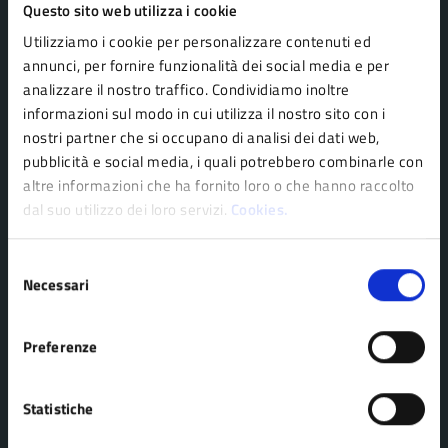
Questo sito web utilizza i cookie
Utilizziamo i cookie per personalizzare contenuti ed
annunci, per fornire funzionalità dei social media e per
Comune di Pavullo nel Frignano
analizzare il nostro traffico. Condividiamo inoltre
informazioni sul modo in cui utilizza il nostro sito con i
nostri partner che si occupano di analisi dei dati web,
AMMINISTRAZIONE
pubblicità e social media, i quali potrebbero combinarle con
Organi di governo
altre informazioni che ha fornito loro o che hanno raccolto
dal suo utilizzo dei loro servizi.
Cookies.
Personale amministrativo
Politici
Selezione
Enti e fondazioni
Necessari
del
Uffici
consenso
Aree amministrative
Preferenze
Statistiche
CATEGORIE DI SERVIZIO