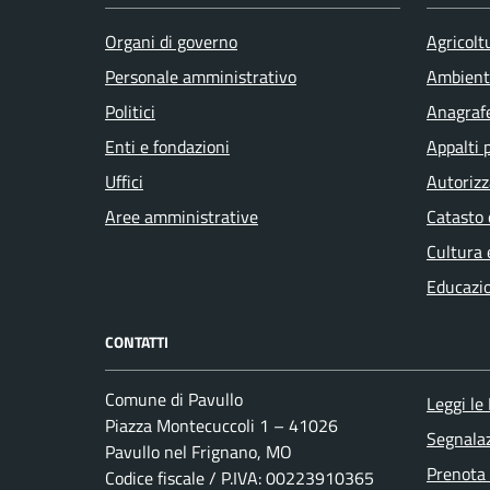
Organi di governo
Agricolt
Personale amministrativo
Ambient
Politici
Anagrafe
Enti e fondazioni
Appalti 
Uffici
Autorizz
Aree amministrative
Catasto 
Cultura 
Educazi
CONTATTI
Comune di Pavullo
Leggi le
Piazza Montecuccoli 1 – 41026
Segnalaz
Pavullo nel Frignano, MO
Prenota
Codice fiscale / P.IVA: 00223910365