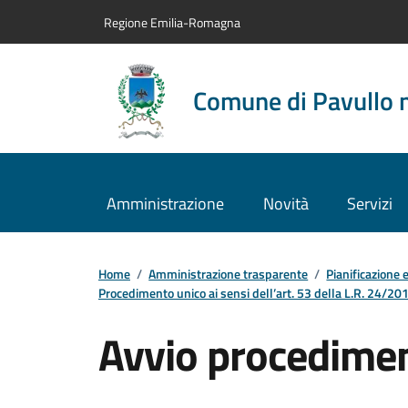
Vai al contenuto principale
Vai alla navigazione del sito
Vai al piede di pagina
Regione Emilia-Romagna
Comune di Pavullo 
Amministrazione
Novità
Servizi
Home
/
Amministrazione trasparente
/
Pianificazione 
Procedimento unico ai sensi dell’art. 53 della L.R. 24/2017
Avvio procedime