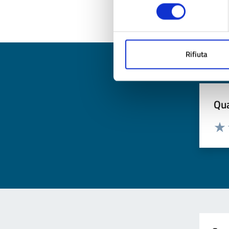
consenso
Ul
Rifiuta
Qua
Valuta
Valu