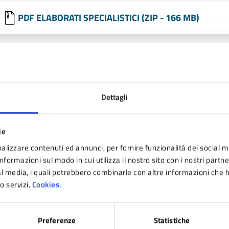
PDF ELABORATI SPECIALISTICI (ZIP - 166 MB)
PDF PROGETTO OPERE PRIVATE LOTTO A PARTE 1 (ZI
Dettagli
PDF PROGETTO OPERE PRIVATE LOTTO A PARTE 2 (ZI
ie
PDF PROGETTO ROTATORIA E OPERE CONNESSE (ZIP 
alizzare contenuti ed annunci, per fornire funzionalità dei social m
nformazioni sul modo in cui utilizza il nostro sito con i nostri partn
ial media, i quali potrebbero combinarle con altre informazioni che 
PDF PU OPERE PUBBLICHE URBANIZZ E SERVIZI A RE
ro servizi.
Cookies.
Preferenze
Statistiche