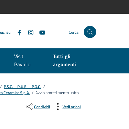
Facebook
Instagram
YouTube
uici su:
Cerca:
Visit
Tutti gli
Pavullo
argomenti
/
P.S.C. – R.U.E. – P.O.C.
/
to Ceramico S.p.A.
/
Avvio procedimento unico
Condividi
Vedi azioni