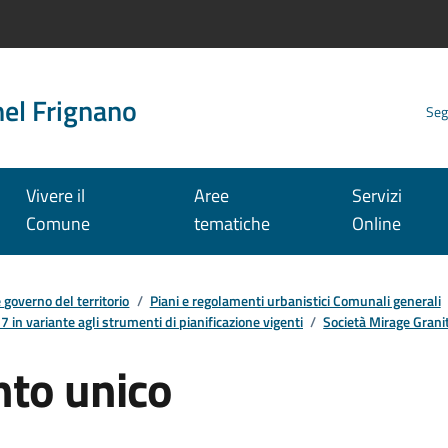
nel Frignano
Seg
Vivere il
Aree
Servizi
Comune
tematiche
Online
e governo del territorio
/
Piani e regolamenti urbanistici Comunali generali
 in variante agli strumenti di pianificazione vigenti
/
Società Mirage Grani
nto unico