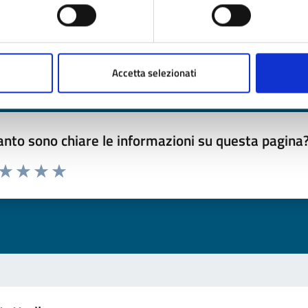
timo aggiornamento:
06/07/2024 11:16
Accetta selezionati
nto sono chiare le informazioni su questa pagina
 da 1 a 5 stelle la pagina
ta 1 stelle su 5
Valuta 2 stelle su 5
Valuta 3 stelle su 5
Valuta 4 stelle su 5
Valuta 5 stelle su 5