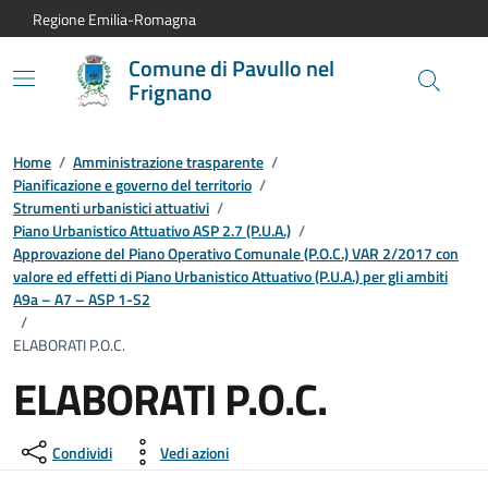
Vai al contenuto principale
Vai alla navigazione del sito
Vai al piede di pagina
Regione Emilia-Romagna
Comune di Pavullo nel
Frignano
Home
/
Amministrazione trasparente
/
Pianificazione e governo del territorio
/
Strumenti urbanistici attuativi
/
Piano Urbanistico Attuativo ASP 2.7 (P.U.A.)
/
Approvazione del Piano Operativo Comunale (P.O.C.) VAR 2/2017 con
valore ed effetti di Piano Urbanistico Attuativo (P.U.A.) per gli ambiti
A9a – A7 – ASP 1-S2
/
ELABORATI P.O.C.
ELABORATI P.O.C.
Condividi
Vedi azioni