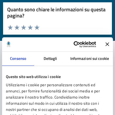
Quanto sono chiare le informazioni su questa
pagina?
Valuta da 1 a 5 stelle la pagina
Valuta 1 stelle su 5
Valuta 2 stelle su 5
Valuta 3 stelle su 5
Valuta 4 stelle su 5
Valuta 5 stelle su 5
Consenso
Dettagli
Informazioni sui cookie
Contatta il comune
Leggi le domande frequenti
Questo sito web utilizza i cookie
Richiedi assistenza
Utilizziamo i cookie per personalizzare contenuti ed
annunci, per fornire funzionalità dei social media e per
Prenota appuntamento
analizzare il nostro traffico. Condividiamo inoltre
informazioni sul modo in cui utilizza il nostro sito con i
Problemi in città
nostri partner che si occupano di analisi dei dati web,