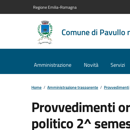
Vai al contenuto principale
Vai alla navigazione del sito
Vai al piede di pagina
Regione Emilia-Romagna
Comune di Pavullo 
Amministrazione
Novità
Servizi
Home
/
Amministrazione trasparente
/
Provvedimenti
Provvedimenti org
politico 2^ seme