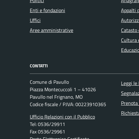
Politici
Anagrafe
Enti e fondazioni
Appalti 
Uffici
Autorizz
Aree amministrative
Catasto 
Cultura 
Educazi
CONTATTI
Comune di Pavullo
Leggi le
Piazza Montecuccoli 1 – 41026
Segnalaz
Pavullo nel Frignano, MO
Prenota
Codice fiscale / P.IVA: 00223910365
Richiest
Ufficio Relazioni con il Pubblico
Tel: 0536/29911
Fax 0536/29961
Posta Elettronica Certificata