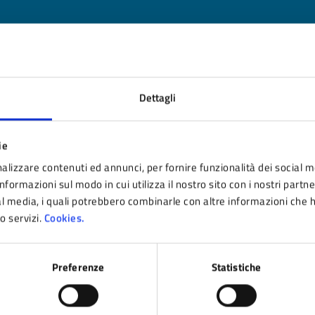
nto sono chiare le informazioni su questa pagina
Dettagli
 da 1 a 5 stelle la pagina
ta 1 stelle su 5
Valuta 2 stelle su 5
Valuta 3 stelle su 5
Valuta 4 stelle su 5
Valuta 5 stelle su 5
ie
alizzare contenuti ed annunci, per fornire funzionalità dei social m
nformazioni sul modo in cui utilizza il nostro sito con i nostri partn
ial media, i quali potrebbero combinarle con altre informazioni che 
ro servizi.
Cookies.
tatta il comune
Preferenze
Statistiche
Leggi le domande frequenti
Richiedi assistenza