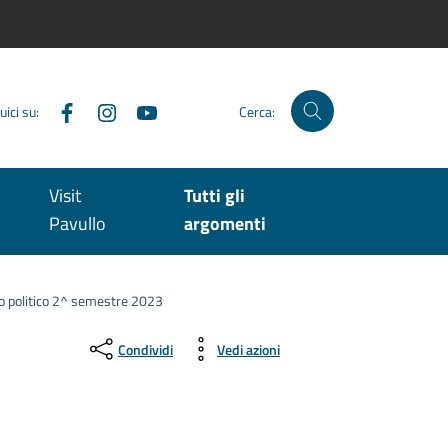
Facebook
Instagram
YouTube
uici su:
Cerca:
Visit
Tutti gli
Pavullo
argomenti
zo politico 2^ semestre 2023
Condividi
Vedi azioni