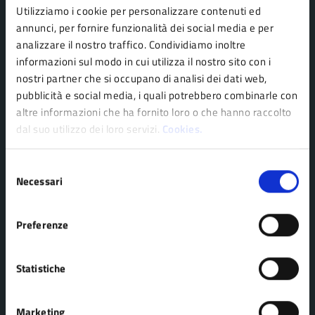
Utilizziamo i cookie per personalizzare contenuti ed
Comune di Pavullo nel Frignano
annunci, per fornire funzionalità dei social media e per
analizzare il nostro traffico. Condividiamo inoltre
informazioni sul modo in cui utilizza il nostro sito con i
AMMINISTRAZIONE
nostri partner che si occupano di analisi dei dati web,
Organi di governo
pubblicità e social media, i quali potrebbero combinarle con
Personale amministrativo
altre informazioni che ha fornito loro o che hanno raccolto
dal suo utilizzo dei loro servizi.
Cookies.
Politici
Enti e fondazioni
Selezione
Uffici
Necessari
del
Aree amministrative
consenso
Preferenze
CATEGORIE DI SERVIZIO
Statistiche
Agricoltura e pesca
Imprese e commercio
Ambiente
Mobilità e trasporti
Marketing