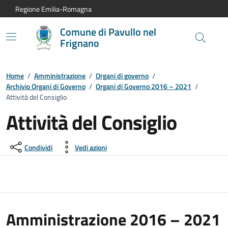
Vai al contenuto principale
Vai alla navigazione del sito
Vai al piede di pagina
Regione Emilia-Romagna
Comune di Pavullo nel
Frignano
Home
/
Amministrazione
/
Organi di governo
/
Archivio Organi di Governo
/
Organi di Governo 2016 – 2021
/
Attività del Consiglio
Attività del Consiglio
Condividi
Vedi azioni
Amministrazione 2016 – 2021