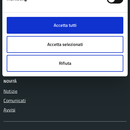
Anagrafe e stato civile
Salute, benessere e
Appalti pubblici
assistenza
Autorizzazioni
Tributi, finanze e
Accetta tutti
Catasto e urbanistica
contravvenzioni
Cultura e tempo libero
Turismo
Accetta selezionati
Educazione e formazione
Vita lavorativa
Giustizia e sicurezza pubblica
Rifiuta
NOVITÀ
Notizie
Comunicati
Avvisi