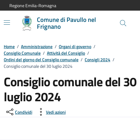
Vai al contenuto principale
Vai alla navigazione del sito
Vai al piede di pagina
Regione Emilia-Romagna
Comune di Pavullo nel
Frignano
Home
/
Amministrazione
/
Organi di governo
/
Consiglio Comunale
/
Attività del Consiglio
/
Ordini del giorno del Consiglio comunale
/
Consigli 2024
/
Consiglio comunale del 30 luglio 2024
Consiglio comunale del 30
luglio 2024
Condividi
Vedi azioni