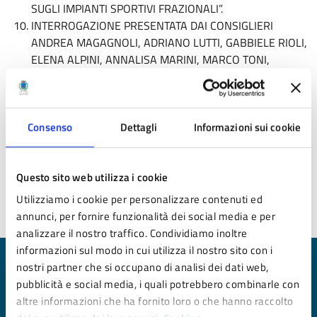
SUGLI IMPIANTI SPORTIVI FRAZIONALI”.
INTERROGAZIONE PRESENTATA DAI CONSIGLIERI
ANDREA MAGAGNOLI, ADRIANO LUTTI, GABBIELE RIOLI,
ELENA ALPINI, ANNALISA MARINI, MARCO TONI,
MATTEO GROTTI E LUCA VERBELLI DEL GRUPPO
CONSILIARE “INSIEME PER PAVULLO” PROT. N. 17158
DEL 08/07/2024 AD OGGETTO: “PROGETTO DI
Consenso
Dettagli
Informazioni sui cookie
RIQUALIFICAZIONE DEL BORGO DI MONTECUCCOLO”.
Il Consiglio verrà trasmesso in diretta streaming sulla
pagina Facebook
del Comune di Pavullo nel Frignano.
Questo sito web utilizza i cookie
Utilizziamo i cookie per personalizzare contenuti ed
annunci, per fornire funzionalità dei social media e per
analizzare il nostro traffico. Condividiamo inoltre
informazioni sul modo in cui utilizza il nostro sito con i
nostri partner che si occupano di analisi dei dati web,
Quanto sono chiare le informazioni su questa
pubblicità e social media, i quali potrebbero combinarle con
pagina?
altre informazioni che ha fornito loro o che hanno raccolto