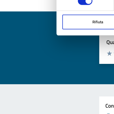
Rifiuta
Qua
Valuta
Valu
Con