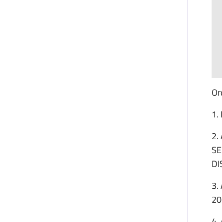
Or
1.
2.
SE
DI
3.
20
4.