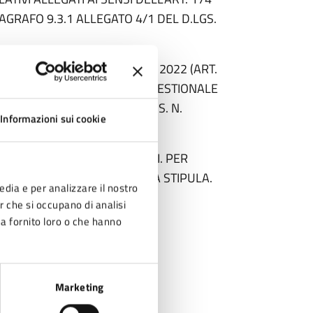
ARAGRAFO 9.3.1 ALLEGATO 4/1 DEL D.LGS.
E DETENUTE AL 31 DICEMBRE 2022 (ART.
ERIODICA DELLA SITUAZIONE GESTIONALE
UI ALL’ARTICOLO 30 DEL D.LGS. N.
Informazioni sui cookie
 L.R. 24/2017 E SS. MM. E II. PER
IONE E AUTORIZZAZIONE ALLA STIPULA.
edia e per analizzare il nostro
er che si occupano di analisi
TO: “CONVENZIONE PER IL
ha fornito loro o che hanno
 SERVIZIO GESTIONE E
ADERENTI. APPROVAZIONE”.
Marketing