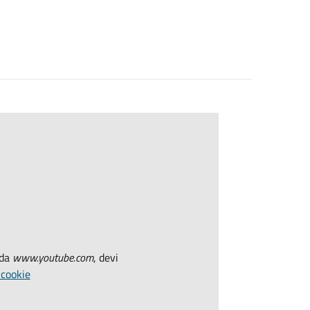
 da
www.youtube.com
, devi
 cookie