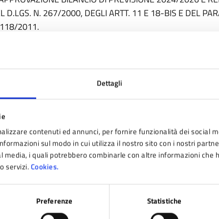
L D.LGS. N. 267/2000, DEGLI ARTT. 11 E 18-BIS E DEL P
 118/2011.
 REVISIONE PERIODICA DELLE PARTECIPAZIONI SOCIETARI
, COMMI 1 E 2 E COMMA 4 DEL TUSP) E RICOGNIZIONE P
I SERVIZI PUBBLICI LOCALI DI RILEVANZA ECONOMICA DI C
Dettagli
1/2022.
 ACCORDO OPERATIVO AI SENSI DEGLI ARTICOLI 4 E 38 DELLA
ie
ATTUAZIONE DI PARTE DELL’AMBITO ANS 2.9 – APPROVAZ
alizzare contenuti ed annunci, per fornire funzionalità dei social m
nformazioni sul modo in cui utilizza il nostro sito con i nostri partn
 DELIBERAZIONE DI C.C. N. 17 DEL 29/03/2019, AD OGGET
ial media, i quali potrebbero combinarle con altre informazioni che 
NFERIMENTO ALL’UNIONE DEI COMUNI DEL FRIGNANO DEL
ro servizi.
Cookies.
MINISTRAZIONE DEL PERSONALE DA PARTE DEI COMUNI 
OVVEDIMENTI.
Preferenze
Statistiche