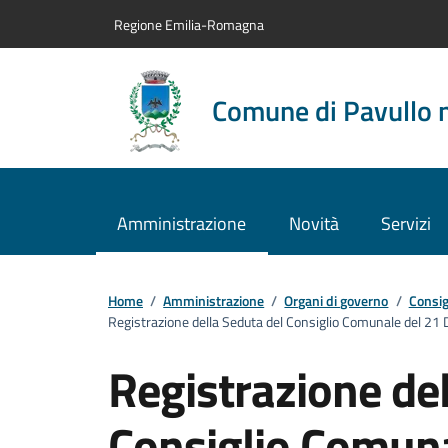
Vai al contenuto principale
Vai alla navigazione del sito
Vai al piede di pagina
Regione Emilia-Romagna
Comune di Pavullo 
Amministrazione
Novità
Servizi
Home
/
Amministrazione
/
Organi di governo
/
Consig
Registrazione della Seduta del Consiglio Comunale del 2
Registrazione del
Consiglio Comuna