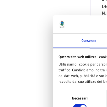
DE
N.
5.
20
DE
Consenso
20
6.
Questo sito web utilizza i cook
L’
Utilizziamo i cookie per person
traffico. Condividiamo inoltre i
7.
dei dati web, pubblicità e soc
CO
raccolto dal suo utilizzo dei lo
AM
PR
Selezione
Necessari
del
consenso