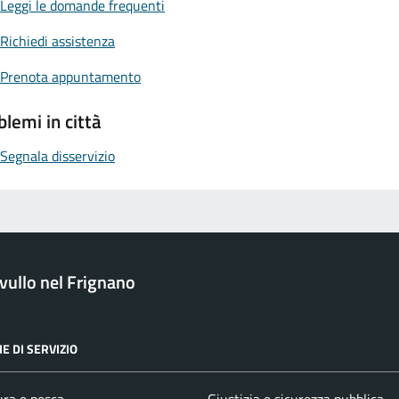
Leggi le domande frequenti
Richiedi assistenza
Prenota appuntamento
blemi in città
Segnala disservizio
ullo nel Frignano
E DI SERVIZIO
ura e pesca
Giustizia e sicurezza pubblica