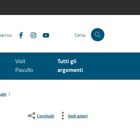
Facebook
Instagram
YouTube
uici su:
Cerca:
Visit
Tutti gli
Pavullo
argomenti
nale
/
Condividi
Vedi azioni