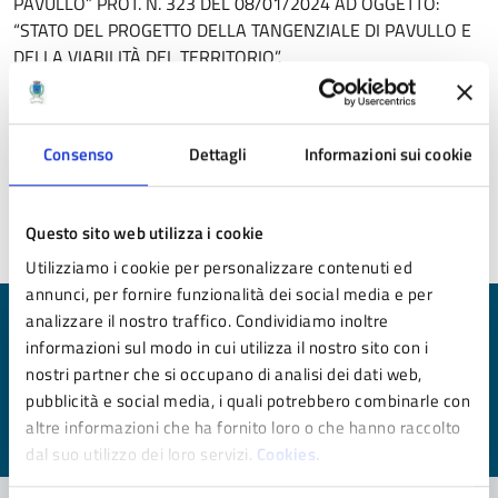
PAVULLO” PROT. N. 323 DEL 08/01/2024 AD OGGETTO:
“STATO DEL PROGETTO DELLA TANGENZIALE DI PAVULLO E
DELLA VIABILITÀ DEL TERRITORIO”.
8. INTERROGAZIONE PRESENTATA DAL CONSIGLIERE SUSAN
BARACCANI DEL GRUPPO CONSILIARE “LA TORRE” PROT. N.
356 DEL 08/01/2024 AD OGGETTO: “SITUAZIONE CASA
Consenso
Dettagli
Informazioni sui cookie
DELLA COMUNITÀ”.
Questo sito web utilizza i cookie
Utilizziamo i cookie per personalizzare contenuti ed
annunci, per fornire funzionalità dei social media e per
analizzare il nostro traffico. Condividiamo inoltre
Quanto sono chiare le informazioni su questa
informazioni sul modo in cui utilizza il nostro sito con i
pagina?
nostri partner che si occupano di analisi dei dati web,
pubblicità e social media, i quali potrebbero combinarle con
Valuta da 1 a 5 stelle la pagina
altre informazioni che ha fornito loro o che hanno raccolto
Valuta 1 stelle su 5
Valuta 2 stelle su 5
Valuta 3 stelle su 5
Valuta 4 stelle su 5
Valuta 5 stelle su 5
dal suo utilizzo dei loro servizi.
Cookies.