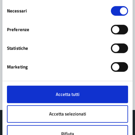
Selezione
Necessari
del
Contatta il comune
consenso
Preferenze
Leggi le domande frequenti
Richiedi assistenza
Statistiche
Prenota appuntamento
Marketing
Problemi in città
Segnala disservizio
Accetta tutti
Accetta selezionati
Rifiuta