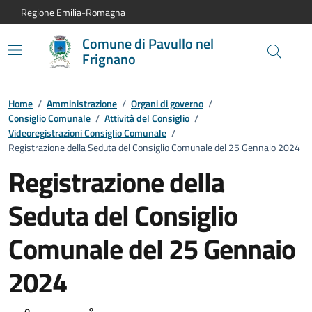
Vai al contenuto principale
Vai alla navigazione del sito
Vai al piede di pagina
Regione Emilia-Romagna
Comune di Pavullo nel
Frignano
Home
/
Amministrazione
/
Organi di governo
/
Consiglio Comunale
/
Attività del Consiglio
/
Videoregistrazioni Consiglio Comunale
/
Registrazione della Seduta del Consiglio Comunale del 25 Gennaio 2024
Registrazione della
Seduta del Consiglio
Comunale del 25 Gennaio
2024