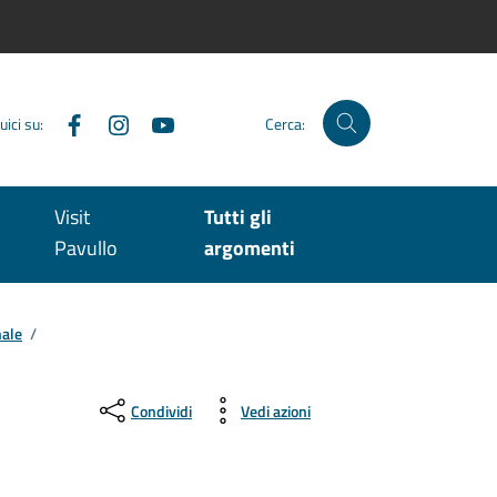
Facebook
Instagram
YouTube
uici su:
Cerca:
Visit
Tutti gli
Pavullo
argomenti
nale
/
Condividi
Vedi azioni