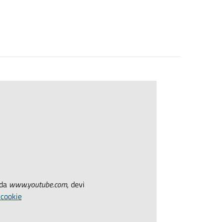
 da
www.youtube.com
, devi
 cookie