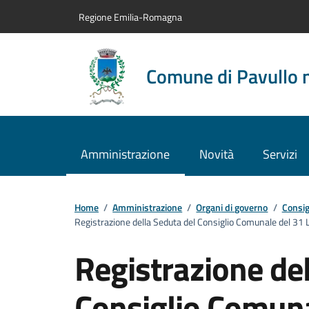
Vai al contenuto principale
Vai alla navigazione del sito
Vai al piede di pagina
Regione Emilia-Romagna
Comune di Pavullo 
Amministrazione
Novità
Servizi
Home
/
Amministrazione
/
Organi di governo
/
Consig
Registrazione della Seduta del Consiglio Comunale del 31 
Registrazione del
Consiglio Comuna