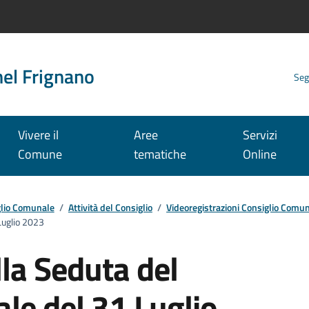
nel Frignano
Seg
Vivere il
Aree
Servizi
Comune
tematiche
Online
lio Comunale
/
Attività del Consiglio
/
Videoregistrazioni Consiglio Comu
Luglio 2023
la Seduta del
le del 31 Luglio