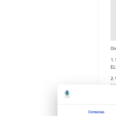
Or
1.
EL
2.
26
VA
RI
26
Consenso