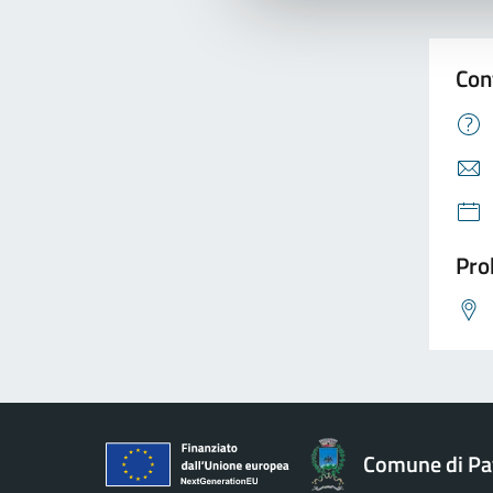
Con
Pro
Comune di Pav