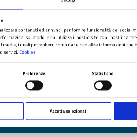
ie
timo aggiornamento:
17/11/2024 22:26
alizzare contenuti ed annunci, per fornire funzionalità dei social m
nformazioni sul modo in cui utilizza il nostro sito con i nostri partn
ial media, i quali potrebbero combinarle con altre informazioni che 
ro servizi.
Cookies.
Preferenze
Statistiche
nto sono chiare le informazioni su questa pagina
 da 1 a 5 stelle la pagina
ta 1 stelle su 5
Valuta 2 stelle su 5
Valuta 3 stelle su 5
Valuta 4 stelle su 5
Valuta 5 stelle su 5
Accetta selezionati