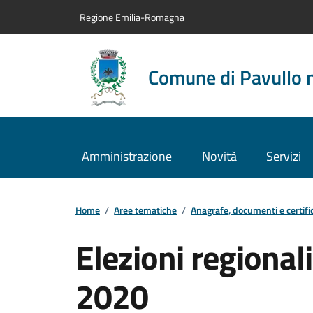
Vai al contenuto principale
Vai alla navigazione del sito
Vai al piede di pagina
Regione Emilia-Romagna
Comune di Pavullo 
Amministrazione
Novità
Servizi
Home
/
Aree tematiche
/
Anagrafe, documenti e certific
Elezioni regiona
2020