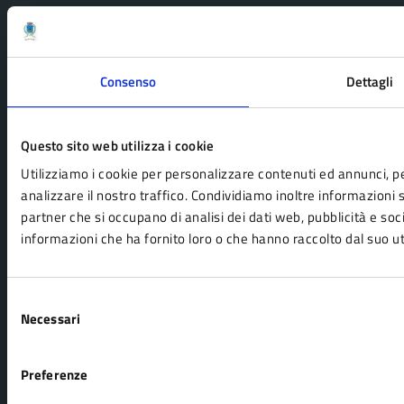
CONTATTI
Comune di Pavullo
Consenso
Dettagli
Piazza Montecuccoli 1 – 41026
Pavullo nel Frignano, MO
Questo sito web utilizza i cookie
Codice fiscale / P.IVA: 00223910365
Utilizziamo i cookie per personalizzare contenuti ed annunci, pe
Ufficio Relazioni con il Pubblico
analizzare il nostro traffico. Condividiamo inoltre informazioni su
Tel: 0536/29911
partner che si occupano di analisi dei dati web, pubblicità e so
Fax 0536/29961
informazioni che ha fornito loro o che hanno raccolto dal suo uti
Posta Elettronica Certificata
Leggi le FAQ
Selezione
Segnalazione disservizio
Necessari
del
consenso
Prenota appuntamento
Richiesta d'assistenza
Preferenze
Amministrazione trasparente