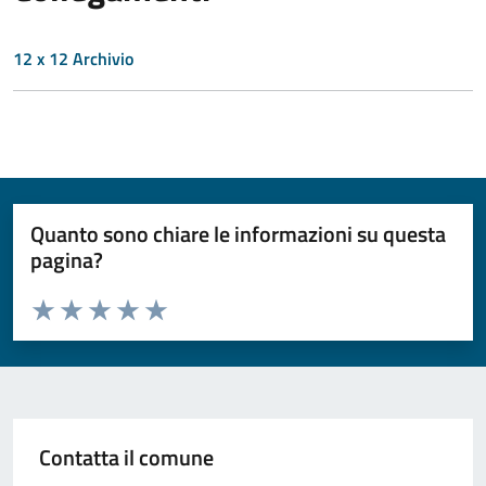
12 x 12 Archivio
Quanto sono chiare le informazioni su questa
pagina?
Valuta da 1 a 5 stelle la pagina
Valuta 1 stelle su 5
Valuta 2 stelle su 5
Valuta 3 stelle su 5
Valuta 4 stelle su 5
Valuta 5 stelle su 5
Contatta il comune