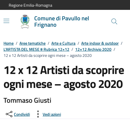
Vai al contenuto principale
Vai alla navigazione del sito
Vai al piede di pagina
Regione Emilia-Romagna
Comune di Pavullo nel
Frignano
Home
/
Aree tematiche
/
Arte e Cultura
/
Arte indoor & outdoor
/
L’ARTISTA DEL MESE # Rubrica 12×12
/
12×12 Archivio 2020
/
12 x 12 Artisti da scoprire ogni mese – agosto 2020
12 x 12 Artisti da scoprire
ogni mese – agosto 2020
Tommaso Giusti
Condividi
Vedi azioni