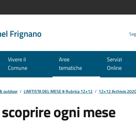
nel Frignano
Seg
Vivere il
Aree
Servizi
Comune
tematiche
Online
 & outdoor
/
L’ARTISTA DEL MESE # Rubrica 12×12
/
12×12 Archivio 202
a scoprire ogni mese