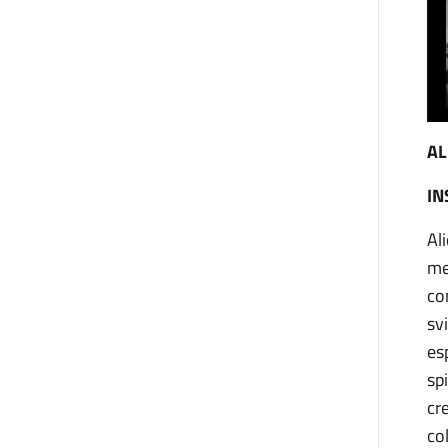
AL
IN
Al
me
co
sv
es
sp
cr
co