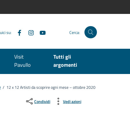
Facebook
Instagram
YouTube
uici su:
Cerca:
Visit
Tutti gli
Pavullo
argomenti
0
/
12 x 12 Artisti da scoprire ogni mese – ottobre 2020
Condividi
Vedi azioni