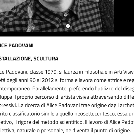
ICE PADOVANI
STALLAZIONE, SCULTURA
ice Padovani, classe 1979, si laurea in Filosofia e in Arti Visi
tà degli anni‘90 al 2012 si forma e lavora come attrice e reg
ntemporaneo. Parallelamente, preferendo l’utilizzo del diseg
iluppa il proprio percorso di artista visiva attraversando diffe
pressivi. La ricerca di Alice Padovani trae origine dagli arche
irito classificatorio simile a quello neosettecentesco, essa u
eativo, il rigore del metodo scientifico. Il lavoro di Alice Pa
llettiva, naturale o personale, ne diventa il punto di origine.