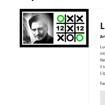
L
Ar
Lu
in
Ne
il
L’
Fa