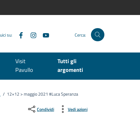
Facebook
Instagram
YouTube
uici su:
Cerca:
Visit
Tutti gli
Pavullo
argomenti
1
/
12×12 > maggio 2021 #Luca Speranza
Condividi
Vedi azioni