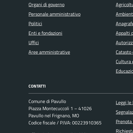
Organi di governo
Agricolt
Personale amministrativo
Ambient
Politici
Anagrafe
Enti e fondazioni
Appalti 
Uffici
Autorizz
Aree amministrative
Catasto 
Cultura 
Educazi
CONTATTI
Comune di Pavullo
Leggi le
Piazza Montecuccoli 1 – 41026
Segnalaz
Pavullo nel Frignano, MO
Prenota
Codice fiscale / P.IVA: 00223910365
Richiest