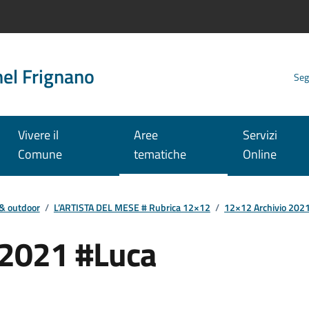
nel Frignano
Seg
Vivere il
Aree
Servizi
Comune
tematiche
Online
 & outdoor
/
L’ARTISTA DEL MESE # Rubrica 12×12
/
12×12 Archivio 202
 2021 #Luca