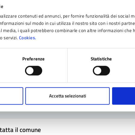
ie
alizzare contenuti ed annunci, per fornire funzionalità dei social m
nformazioni sul modo in cui utilizza il nostro sito con i nostri partn
ial media, i quali potrebbero combinarle con altre informazioni che 
ro servizi.
Cookies.
nto sono chiare le informazioni su questa pagina
Preferenze
Statistiche
 da 1 a 5 stelle la pagina
ta 1 stelle su 5
Valuta 2 stelle su 5
Valuta 3 stelle su 5
Valuta 4 stelle su 5
Valuta 5 stelle su 5
Accetta selezionati
tatta il comune