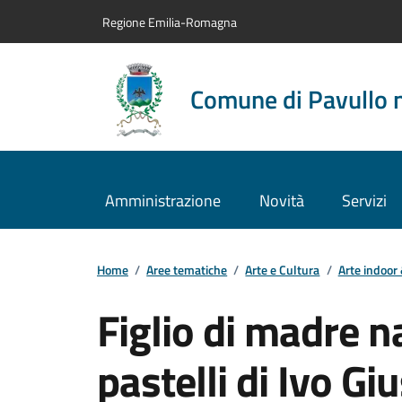
Vai al contenuto principale
Vai alla navigazione del sito
Vai al piede di pagina
Regione Emilia-Romagna
Comune di Pavullo 
Amministrazione
Novità
Servizi
Home
/
Aree tematiche
/
Arte e Cultura
/
Arte indoor
Figlio di madre n
pastelli di Ivo Giu