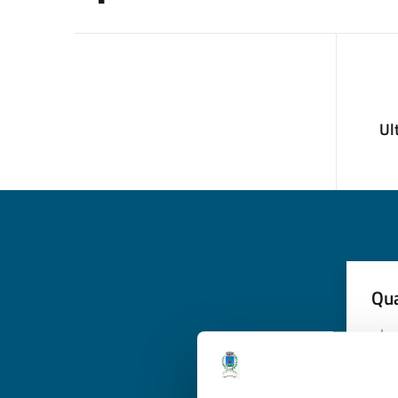
Ul
Qua
Valuta
Valu