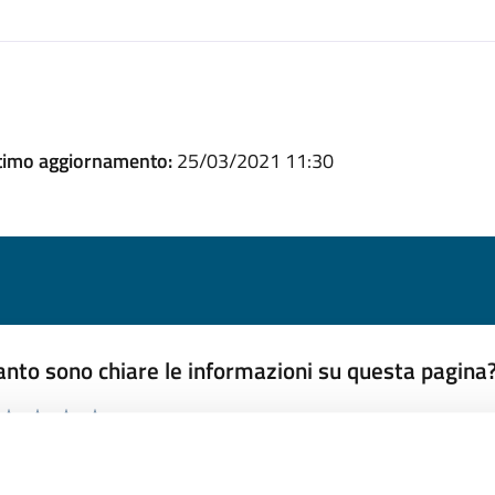
timo aggiornamento:
25/03/2021 11:30
nto sono chiare le informazioni su questa pagina
 da 1 a 5 stelle la pagina
ta 1 stelle su 5
Valuta 2 stelle su 5
Valuta 3 stelle su 5
Valuta 4 stelle su 5
Valuta 5 stelle su 5