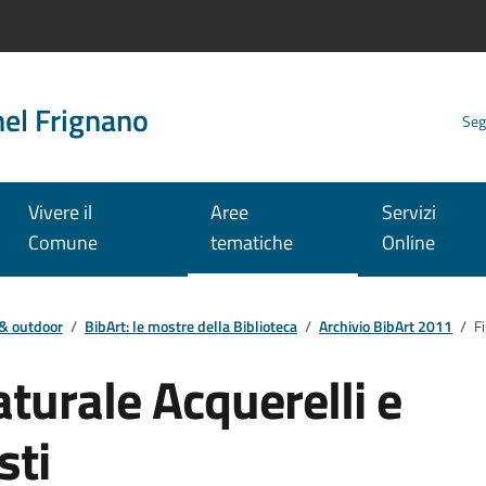
nel Frignano
Seg
Vivere il
Aree
Servizi
Comune
tematiche
Online
 & outdoor
/
BibArt: le mostre della Biblioteca
/
Archivio BibArt 2011
/
Fi
aturale Acquerelli e
sti