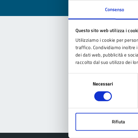
Consenso
Questo sito web utilizza i cook
Utilizziamo i cookie per person
Con
traffico. Condividiamo inoltre i
dei dati web, pubblicità e soc
raccolto dal suo utilizzo dei lo
Selezione
Necessari
del
consenso
Pro
Rifiuta