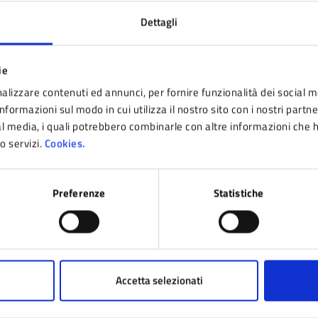
Dettagli
ie
alizzare contenuti ed annunci, per fornire funzionalità dei social m
tatta il comune
nformazioni sul modo in cui utilizza il nostro sito con i nostri partn
Leggi le domande frequenti
ial media, i quali potrebbero combinarle con altre informazioni che 
ro servizi.
Cookies.
Richiedi assistenza
Prenota appuntamento
Preferenze
Statistiche
blemi in città
Segnala disservizio
Accetta selezionati