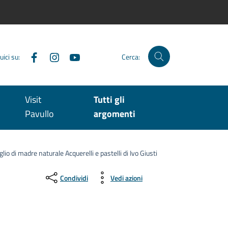
Facebook
Instagram
YouTube
uici su:
Cerca:
Visit
Tutti gli
Pavullo
argomenti
glio di madre naturale Acquerelli e pastelli di Ivo Giusti
Condividi
Vedi azioni