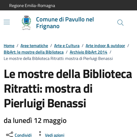
Vai al contenuto principale
Vai alla navigazione del sito
Vai al piede di pagina
Regione Emilia-Romagna
Comune di Pavullo nel
Frignano
Home
/
Aree tematiche
/
Arte e Cultura
/
Arte indoor & outdoor
/
BibArt: le mostre della Biblioteca
/
Archivio BibArt 2014
/
Le mostre della Biblioteca Ritratti: mostra di Pierluigi Benassi
Le mostre della Biblioteca
Ritratti: mostra di
Pierluigi Benassi
da lunedì 12 maggio
Condividi
Vedi azioni