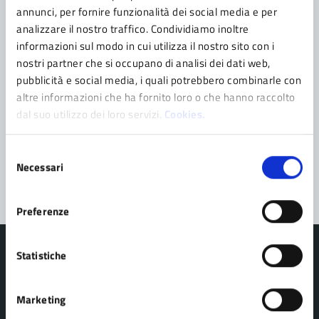
Contatta il comune
annunci, per fornire funzionalità dei social media e per
analizzare il nostro traffico. Condividiamo inoltre
Leggi le domande frequenti
informazioni sul modo in cui utilizza il nostro sito con i
nostri partner che si occupano di analisi dei dati web,
Richiedi assistenza
pubblicità e social media, i quali potrebbero combinarle con
altre informazioni che ha fornito loro o che hanno raccolto
Prenota appuntamento
dal suo utilizzo dei loro servizi.
Cookies.
Problemi in città
Selezione
Segnala disservizio
Necessari
del
consenso
Preferenze
Statistiche
Marketing
Comune di Pavullo nel Frignano