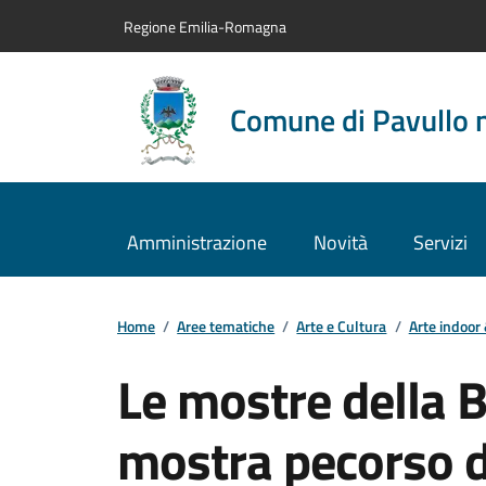
Vai al contenuto principale
Vai alla navigazione del sito
Vai al piede di pagina
Regione Emilia-Romagna
Comune di Pavullo 
Amministrazione
Novità
Servizi
Home
/
Aree tematiche
/
Arte e Cultura
/
Arte indoor
Le mostre della B
mostra pecorso di