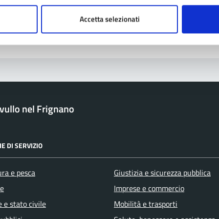
blemi in città
Accetta selezionati
Segnala disservizio
ullo nel Frignano
E DI SERVIZIO
ura e pesca
Giustizia e sicurezza pubblica
e
Imprese e commercio
 e stato civile
Mobilità e trasporti