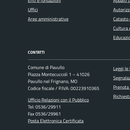
Enti e fondazioni
Appalti 
Uffici
Autorizz
Aree amministrative
Catasto 
Cultura 
Educazi
CONTATTI
Comune di Pavullo
Leggi le
Piazza Montecuccoli 1 – 41026
Segnalaz
Pavullo nel Frignano, MO
Prenota
Codice fiscale / P.IVA: 00223910365
Richiest
Ufficio Relazioni con il Pubblico
Tel: 0536/29911
Fax 0536/29961
Posta Elettronica Certificata