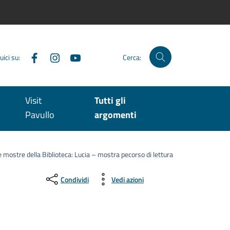
Facebook
Instagram
YouTube
uici su:
Cerca:
Visit
Tutti gli
Pavullo
argomenti
e mostre della Biblioteca: Lucia – mostra pecorso di lettura
Condividi
Vedi azioni