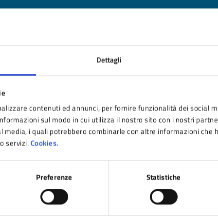
nto sono chiare le informazioni su questa pagina
 da 1 a 5 stelle la pagina
Dettagli
ta 1 stelle su 5
Valuta 2 stelle su 5
Valuta 3 stelle su 5
Valuta 4 stelle su 5
Valuta 5 stelle su 5
ie
alizzare contenuti ed annunci, per fornire funzionalità dei social m
nformazioni sul modo in cui utilizza il nostro sito con i nostri partn
ial media, i quali potrebbero combinarle con altre informazioni che 
ro servizi.
Cookies.
tatta il comune
Leggi le domande frequenti
Preferenze
Statistiche
Richiedi assistenza
Prenota appuntamento