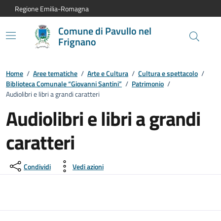
Vai al contenuto principale
Vai alla navigazione del sito
Vai al piede di pagina
Regione Emilia-Romagna
Comune di Pavullo nel
Frignano
Home
/
Aree tematiche
/
Arte e Cultura
/
Cultura e spettacolo
/
Biblioteca Comunale “Giovanni Santini”
/
Patrimonio
/
Audiolibri e libri a grandi caratteri
Audiolibri e libri a grandi
caratteri
Condividi
Vedi azioni