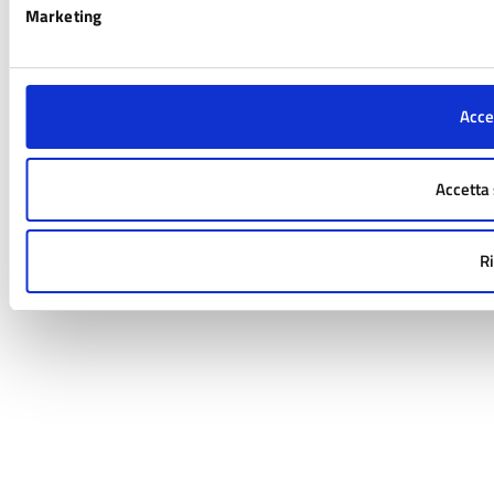
Marketing
Accet
Accetta 
Ri