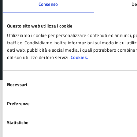
Consenso
De
SEGUICI SU
Facebook
Instagram
YouTube
Questo sito web utilizza i cookie
Utilizziamo i cookie per personalizzare contenuti ed annunci, per
traffico. Condividiamo inoltre informazioni sul modo in cui utilizz
Piano di miglioramento del sito
dati web, pubblicità e social media, i quali potrebbero combinar
Webcam/dati meteo
Webmail
dal suo utilizzo dei loro servizi.
Cookies.
Cerca Ufficio
Cerca Persona
Selezione
Necessari
del
consenso
Preferenze
Statistiche