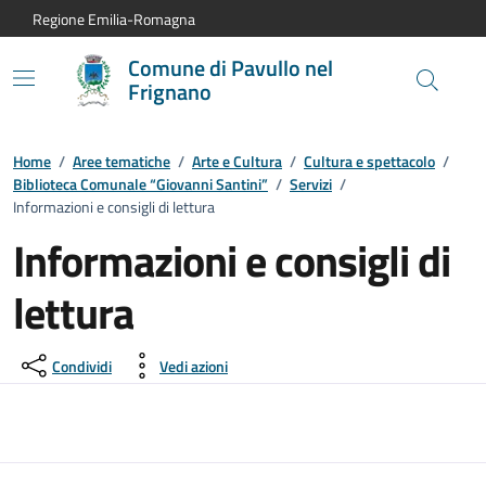
Vai al contenuto principale
Vai alla navigazione del sito
Vai al piede di pagina
Regione Emilia-Romagna
Comune di Pavullo nel
Frignano
Home
/
Aree tematiche
/
Arte e Cultura
/
Cultura e spettacolo
/
Biblioteca Comunale “Giovanni Santini”
/
Servizi
/
Informazioni e consigli di lettura
Informazioni e consigli di
lettura
Condividi
Vedi azioni