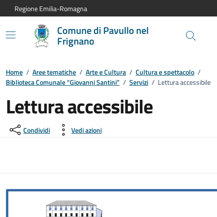
Vai al contenuto principale
Vai alla navigazione del sito
Vai al piede di pagina
Regione Emilia-Romagna
Comune di Pavullo nel
Frignano
Home
/
Aree tematiche
/
Arte e Cultura
/
Cultura e spettacolo
/
Biblioteca Comunale “Giovanni Santini”
/
Servizi
/
Lettura accessibile
Lettura accessibile
Condividi
Vedi azioni