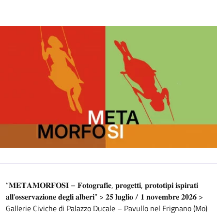
“𝐌𝐄𝐓𝐀𝐌𝐎𝐑𝐅𝐎𝐒𝐈 – 𝐅𝐨𝐭𝐨𝐠𝐫𝐚𝐟𝐢𝐞, 𝐩𝐫𝐨𝐠𝐞𝐭𝐭𝐢, 𝐩𝐫𝐨𝐭𝐨𝐭𝐢𝐩𝐢 𝐢𝐬𝐩𝐢𝐫𝐚𝐭𝐢
𝐚𝐥𝐥’𝐨𝐬𝐬𝐞𝐫𝐯𝐚𝐳𝐢𝐨𝐧𝐞 𝐝𝐞𝐠𝐥𝐢 𝐚𝐥𝐛𝐞𝐫𝐢” > 𝟐𝟓 𝐥𝐮𝐠𝐥𝐢𝐨 / 𝟏 𝐧𝐨𝐯𝐞𝐦𝐛𝐫𝐞 𝟐𝟎𝟐𝟔 >
Gallerie Civiche di Palazzo Ducale – Pavullo nel Frignano (Mo)