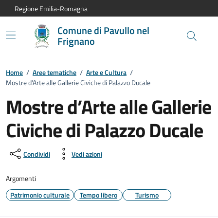
Vai al contenuto principale
Vai alla navigazione del sito
Vai al piede di pagina
Regione Emilia-Romagna
Comune di Pavullo nel
Frignano
Home
/
Aree tematiche
/
Arte e Cultura
/
Mostre d’Arte alle Gallerie Civiche di Palazzo Ducale
Mostre d’Arte alle Gallerie
Civiche di Palazzo Ducale
Condividi
Vedi azioni
Argomenti
Patrimonio culturale
Tempo libero
Turismo