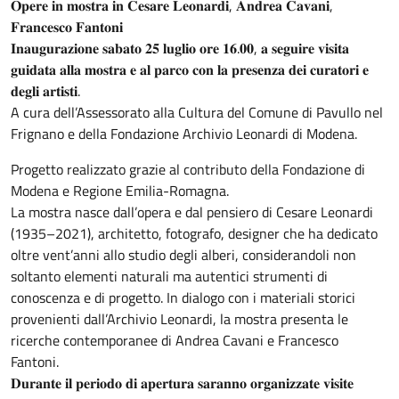
𝐎𝐩𝐞𝐫𝐞 𝐢𝐧 𝐦𝐨𝐬𝐭𝐫𝐚 𝐢𝐧 𝐂𝐞𝐬𝐚𝐫𝐞 𝐋𝐞𝐨𝐧𝐚𝐫𝐝𝐢, 𝐀𝐧𝐝𝐫𝐞𝐚 𝐂𝐚𝐯𝐚𝐧𝐢,
𝐅𝐫𝐚𝐧𝐜𝐞𝐬𝐜𝐨 𝐅𝐚𝐧𝐭𝐨𝐧𝐢
𝐈𝐧𝐚𝐮𝐠𝐮𝐫𝐚𝐳𝐢𝐨𝐧𝐞 𝐬𝐚𝐛𝐚𝐭𝐨 𝟐𝟓 𝐥𝐮𝐠𝐥𝐢𝐨 𝐨𝐫𝐞 𝟏𝟔.𝟎𝟎, 𝐚 𝐬𝐞𝐠𝐮𝐢𝐫𝐞 𝐯𝐢𝐬𝐢𝐭𝐚
𝐠𝐮𝐢𝐝𝐚𝐭𝐚 𝐚𝐥𝐥𝐚 𝐦𝐨𝐬𝐭𝐫𝐚 𝐞 𝐚𝐥 𝐩𝐚𝐫𝐜𝐨 𝐜𝐨𝐧 𝐥𝐚 𝐩𝐫𝐞𝐬𝐞𝐧𝐳𝐚 𝐝𝐞𝐢 𝐜𝐮𝐫𝐚𝐭𝐨𝐫𝐢 𝐞
𝐝𝐞𝐠𝐥𝐢 𝐚𝐫𝐭𝐢𝐬𝐭𝐢.
A cura dell’Assessorato alla Cultura del Comune di Pavullo nel
Frignano e della Fondazione Archivio Leonardi di Modena.
Progetto realizzato grazie al contributo della Fondazione di
Modena e Regione Emilia-Romagna.
La mostra nasce dall’opera e dal pensiero di Cesare Leonardi
(1935–2021), architetto, fotografo, designer che ha dedicato
oltre vent’anni allo studio degli alberi, considerandoli non
soltanto elementi naturali ma autentici strumenti di
conoscenza e di progetto. In dialogo con i materiali storici
provenienti dall’Archivio Leonardi, la mostra presenta le
ricerche contemporanee di Andrea Cavani e Francesco
Fantoni.
𝐃𝐮𝐫𝐚𝐧𝐭𝐞 𝐢𝐥 𝐩𝐞𝐫𝐢𝐨𝐝𝐨 𝐝𝐢 𝐚𝐩𝐞𝐫𝐭𝐮𝐫𝐚 𝐬𝐚𝐫𝐚𝐧𝐧𝐨 𝐨𝐫𝐠𝐚𝐧𝐢𝐳𝐳𝐚𝐭𝐞 𝐯𝐢𝐬𝐢𝐭𝐞