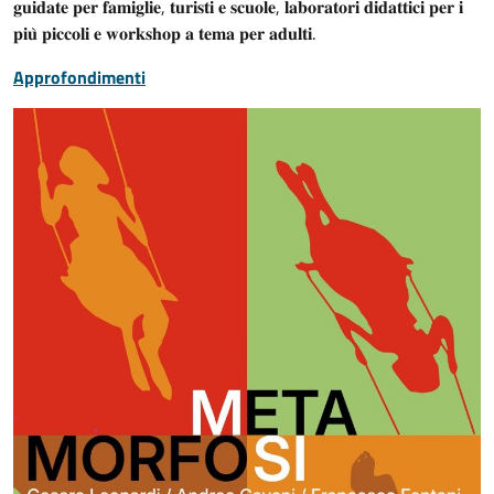
𝐠𝐮𝐢𝐝𝐚𝐭𝐞 𝐩𝐞𝐫 𝐟𝐚𝐦𝐢𝐠𝐥𝐢𝐞, 𝐭𝐮𝐫𝐢𝐬𝐭𝐢 𝐞 𝐬𝐜𝐮𝐨𝐥𝐞, 𝐥𝐚𝐛𝐨𝐫𝐚𝐭𝐨𝐫𝐢 𝐝𝐢𝐝𝐚𝐭𝐭𝐢𝐜𝐢 𝐩𝐞𝐫 𝐢
𝐩𝐢𝐮̀ 𝐩𝐢𝐜𝐜𝐨𝐥𝐢 𝐞 𝐰𝐨𝐫𝐤𝐬𝐡𝐨𝐩 𝐚 𝐭𝐞𝐦𝐚 𝐩𝐞𝐫 𝐚𝐝𝐮𝐥𝐭𝐢.
Approfondimenti