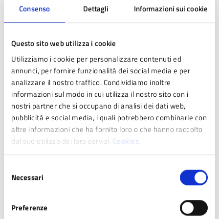
Consenso
Dettagli
Informazioni sui cookie
Questo sito web utilizza i cookie
Utilizziamo i cookie per personalizzare contenuti ed
annunci, per fornire funzionalità dei social media e per
analizzare il nostro traffico. Condividiamo inoltre
informazioni sul modo in cui utilizza il nostro sito con i
nostri partner che si occupano di analisi dei dati web,
pubblicità e social media, i quali potrebbero combinarle con
altre informazioni che ha fornito loro o che hanno raccolto
dal suo utilizzo dei loro servizi.
Cookies.
Selezione
Necessari
del
Per informazioni e prenotazioni mostre
consenso
Città di Pavullo nel Frignano (Mo)
Assessorato alle Attività Culturali
Preferenze
Palazzo Ducale, via Giardini, 3 – tel. 0536 29964 / 29026