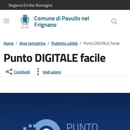
Vai al contenuto principale
Vai alla navigazione del sito
Vai al piede di pagina
Regione Emilia-Romagna
Comune di Pavullo nel
Frignano
Home
/
Aree tematiche
/
Pubblica utilità
/
Punto DIGITALE facile
Punto DIGITALE facile
Condividi
Vedi azioni