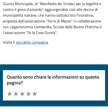
Giunta Municipale, al “Manifesto dei Sindaci per la legalità e
contro il gioco d’azzardo”, aggiungendosi così alle decine di
municipalità italiane, che hanno sottoscritto l’iniziativa,
proposta dall’associazione “Terre di Mezzo” in collaborazione
con Legautonomia Lombardia, Scuola delle Buone Pratiche e
l’associazione “Fa la Cosa Giusta”.
Visita il
sito della campagna
Quanto sono chiare le informazioni su questa
pagina?
Valuta da 1 a 5 stelle la pagina
Valuta 1 stelle su 5
Valuta 2 stelle su 5
Valuta 3 stelle su 5
Valuta 4 stelle su 5
Valuta 5 stelle su 5