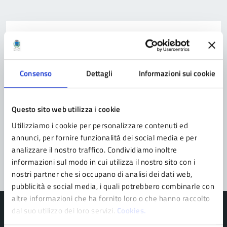
Contatta il comune
Leggi le domande frequenti
Consenso
Dettagli
Informazioni sui cookie
Richiedi assistenza
Prenota appuntamento
Questo sito web utilizza i cookie
Problemi in città
Utilizziamo i cookie per personalizzare contenuti ed
annunci, per fornire funzionalità dei social media e per
Segnala disservizio
analizzare il nostro traffico. Condividiamo inoltre
informazioni sul modo in cui utilizza il nostro sito con i
nostri partner che si occupano di analisi dei dati web,
pubblicità e social media, i quali potrebbero combinarle con
altre informazioni che ha fornito loro o che hanno raccolto
dal suo utilizzo dei loro servizi.
Cookies.