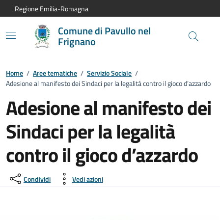
Vai al contenuto principale
Vai alla navigazione del sito
Vai al piede di pagina
Regione Emilia-Romagna
Comune di Pavullo nel
Frignano
Home
/
Aree tematiche
/
Servizio Sociale
/
Adesione al manifesto dei Sindaci per la legalità contro il gioco d’azzardo
Adesione al manifesto dei
Sindaci per la legalità
contro il gioco d’azzardo
Condividi
Vedi azioni