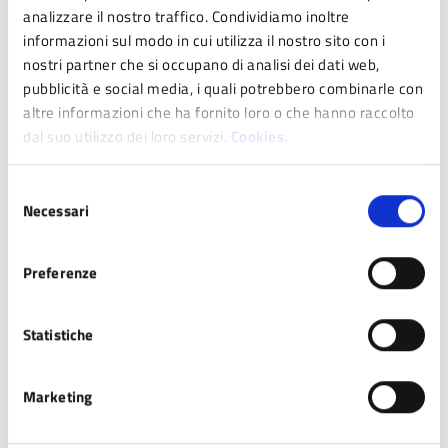
Domanda di autorizzazione
analizzare il nostro traffico. Condividiamo inoltre
informazioni sul modo in cui utilizza il nostro sito con i
allacciamento alla pubblica
nostri partner che si occupano di analisi dei dati web,
fognatura
pubblicità e social media, i quali potrebbero combinarle con
altre informazioni che ha fornito loro o che hanno raccolto
dal suo utilizzo dei loro servizi.
Cookies.
Tutti i servizi
Selezione
Necessari
del
consenso
Preferenze
Documenti
Statistiche
Marketing
DOCUMENTO
Regolamento di Polizia Urbana