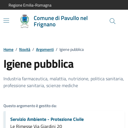
Vai al contenuto principale
Vai alla navigazione del sito
Vai al piede di pagina
Regione Emilia-Romagna
Comune di Pavullo nel
Frignano
Home
/
Novità
/
Argomenti
/
Igiene pubblica
Igiene pubblica
Industria farmaceutica, malattia, nutrizione, politica sanitaria,
professione sanitaria, scienze mediche
Questo argomento è gestito da:
Servizio Ambiente - Protezione Civile
Le Rimesse Via Giardini 20