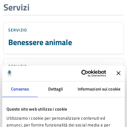
Servizi
SERVIZIO
Benessere animale
SERVIZIO
Domanda di
autorizzazione/rinnovo allo
Consenso
Dettagli
Informazioni sui cookie
scarico di acque reflue
Questo sito web utilizza i cookie
Utilizziamo i cookie per personalizzare contenuti ed
SERVIZIO
annunci, per fornire funzionalità dei social media e per