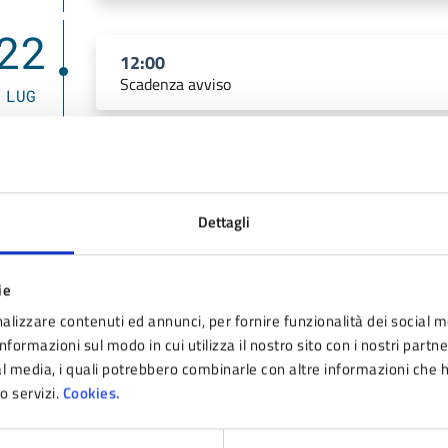
22
12:00
Scadenza avviso
LUG
llegati
Dettagli
INDAGINE MERCATO MERCATINO (PDF - 592 KB)
ie
alizzare contenuti ed annunci, per fornire funzionalità dei social m
MANIFESTAZIONE MERCATINO (DOCX - 22 KB)
nformazioni sul modo in cui utilizza il nostro sito con i nostri partn
ial media, i quali potrebbero combinarle con altre informazioni che 
ro servizi.
Cookies.
MANIFESTAZIONE MERCATINO (PDF - 728 KB)