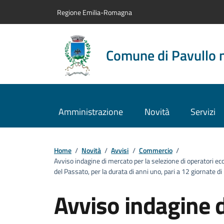
Vai al contenuto principale
Vai alla navigazione del sito
Vai al piede di pagina
Regione Emilia-Romagna
Comune di Pavullo 
Amministrazione
Novità
Servizi
Home
/
Novità
/
Avvisi
/
Commercio
/
Avviso indagine di mercato per la selezione di operatori ec
del Passato, per la durata di anni uno, pari a 12 giornate
Avviso indagine d