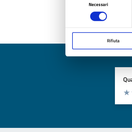
Necessari
del
consenso
Ul
Rifiuta
Qua
Valuta
Valu