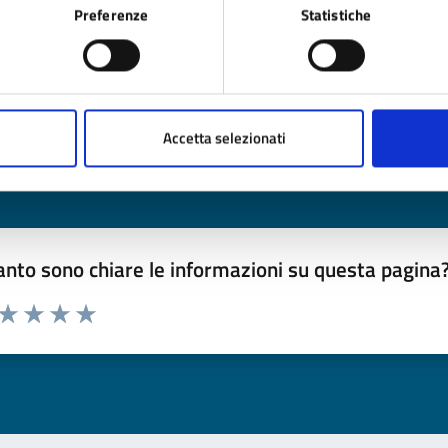
Preferenze
Statistiche
timo aggiornamento:
24/06/2025 12:03
Accetta selezionati
nto sono chiare le informazioni su questa pagina
 da 1 a 5 stelle la pagina
ta 1 stelle su 5
Valuta 2 stelle su 5
Valuta 3 stelle su 5
Valuta 4 stelle su 5
Valuta 5 stelle su 5