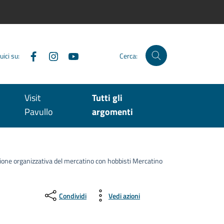
Facebook
Instagram
YouTube
uici su:
Cerca:
Visit
Tutti gli
Pavullo
argomenti
stione organizzativa del mercatino con hobbisti Mercatino
Condividi
Vedi azioni