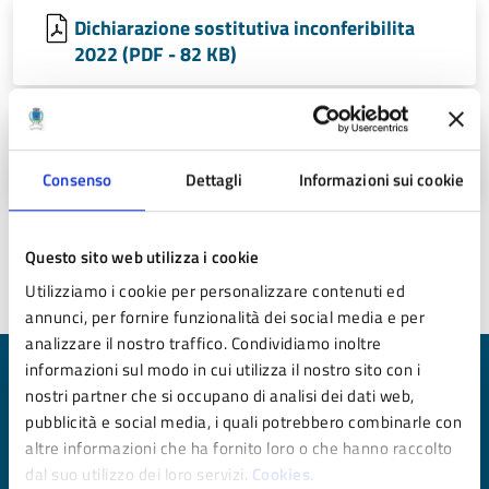
Dichiarazione sostitutiva inconferibilita
2022 (PDF - 82 KB)
Dichiarazione sostitutiva incompatibilita
2022 (PDF - 77 KB)
Consenso
Dettagli
Informazioni sui cookie
Questo sito web utilizza i cookie
Ultimo aggiornamento:
24/06/2025 12:17
Utilizziamo i cookie per personalizzare contenuti ed
annunci, per fornire funzionalità dei social media e per
analizzare il nostro traffico. Condividiamo inoltre
informazioni sul modo in cui utilizza il nostro sito con i
Quanto sono chiare le informazioni su questa
nostri partner che si occupano di analisi dei dati web,
pagina?
pubblicità e social media, i quali potrebbero combinarle con
altre informazioni che ha fornito loro o che hanno raccolto
Valuta da 1 a 5 stelle la pagina
dal suo utilizzo dei loro servizi.
Cookies.