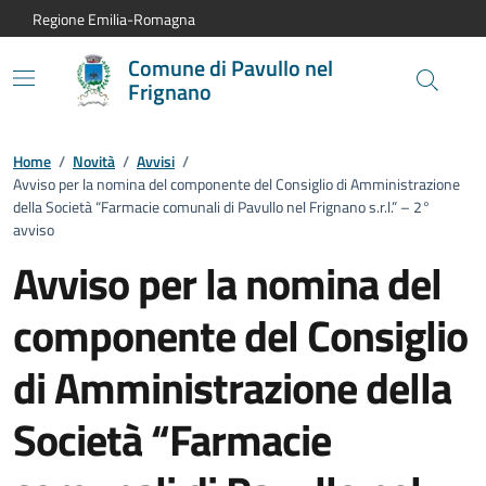
Vai al contenuto principale
Vai alla navigazione del sito
Vai al piede di pagina
Regione Emilia-Romagna
Comune di Pavullo nel
Frignano
Home
/
Novità
/
Avvisi
/
Avviso per la nomina del componente del Consiglio di Amministrazione
della Società “Farmacie comunali di Pavullo nel Frignano s.r.l.” – 2°
avviso
Avviso per la nomina del
componente del Consiglio
di Amministrazione della
Società “Farmacie