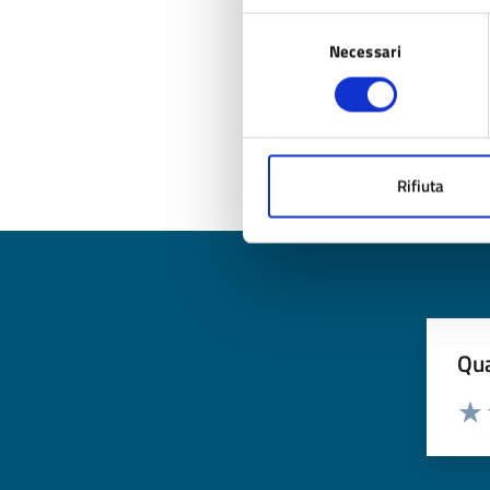
Selezione
Necessari
del
consenso
Ul
Rifiuta
Qua
Valuta
Valu