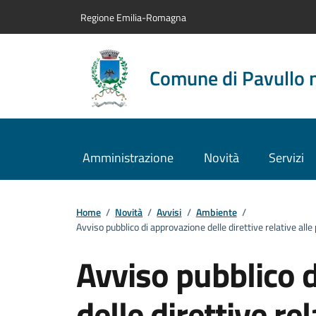
Vai al contenuto principale
Vai alla navigazione del sito
Vai al piede di pagina
Regione Emilia-Romagna
Comune di Pavullo 
Amministrazione
Novità
Servizi
Home
/
Novità
/
Avvisi
/
Ambiente
/
Avviso pubblico di approvazione delle direttive relative alle
Avviso pubblico 
delle direttive re