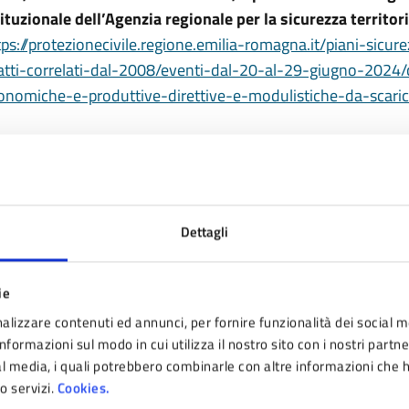
tituzionale dell’Agenzia regionale per la sicurezza territori
tps://protezionecivile.regione.emilia-romagna.it/piani-sicur
atti-correlati-dal-2008/eventi-dal-20-al-29-giugno-2024/con
onomiche-e-produttive-direttive-e-modulistiche-da-scaric
ate
Dettagli
2024
ie
16
13:23
alizzare contenuti ed annunci, per fornire funzionalità dei social m
Attivazione avviso
nformazioni sul modo in cui utilizza il nostro sito con i nostri partn
SET
ial media, i quali potrebbero combinarle con altre informazioni che 
ro servizi.
Cookies.