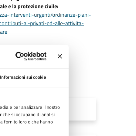
ale e la protezione civile:
ezza-interventi-urgenti/ordinanze-piani-
tributi-ai-privati-ed-alle-attivita-
are
Informazioni sui cookie
edia e per analizzare il nostro
er che si occupano di analisi
ha fornito loro o che hanno