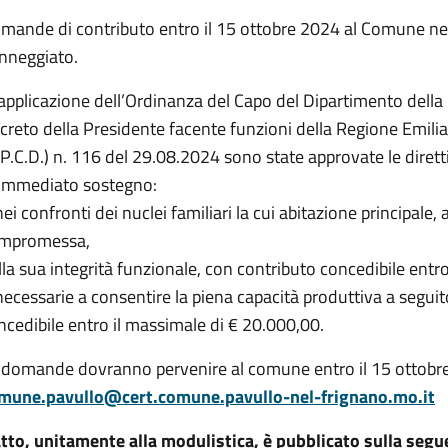
mande di contributo entro il 15 ottobre 2024 al Comune nel c
nneggiato.
 applicazione dell’Ordinanza del Capo del Dipartimento della
creto della Presidente facente funzioni della Regione Em
.P.C.D.) n. 116 del 29.08.2024 sono state approvate le diret
 immediato sostegno:
ei confronti dei nuclei familiari la cui abitazione principale, 
mpromessa,
lla sua integrità funzionale, con contributo concedibile entr
necessarie a consentire la piena capacità produttiva a seguit
ncedibile entro il massimale di € 20.000,00.
 domande dovranno pervenire al comune entro il 15 ottobre, t
mune.pavullo@cert.comune.pavullo-nel-frignano.mo.it
atto, unitamente alla modulistica, è pubblicato sulla seg