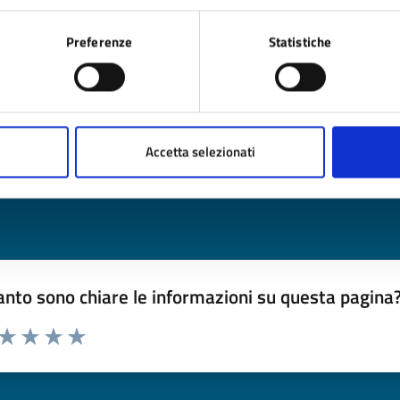
15
Scadenza avviso
Preferenze
Statistiche
OTT
timo aggiornamento:
24/06/2025 12:02
Accetta selezionati
nto sono chiare le informazioni su questa pagina
 da 1 a 5 stelle la pagina
ta 1 stelle su 5
Valuta 2 stelle su 5
Valuta 3 stelle su 5
Valuta 4 stelle su 5
Valuta 5 stelle su 5