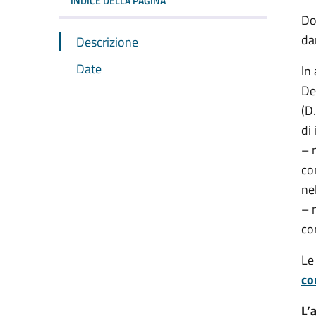
INDICE DELLA PAGINA
Do
da
Descrizione
Date
ln
De
(D
di
– n
co
ne
– 
co
Le
co
L’