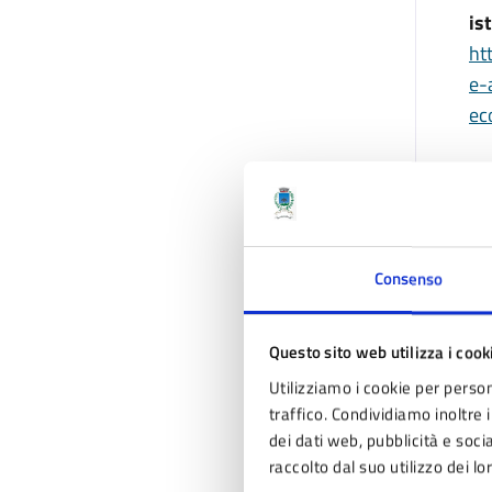
is
ht
e-
ec
D
Consenso
Questo sito web utilizza i cook
Utilizziamo i cookie per person
traffico. Condividiamo inoltre i
dei dati web, pubblicità e soc
raccolto dal suo utilizzo dei lo