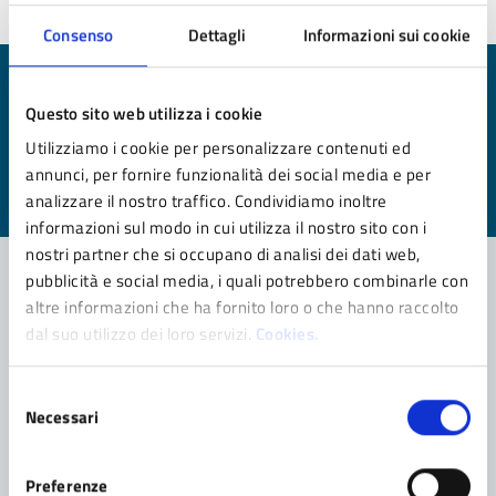
Consenso
Dettagli
Informazioni sui cookie
Quanto sono chiare le informazioni su questa
Questo sito web utilizza i cookie
pagina?
Utilizziamo i cookie per personalizzare contenuti ed
Valuta da 1 a 5 stelle la pagina
annunci, per fornire funzionalità dei social media e per
analizzare il nostro traffico. Condividiamo inoltre
Valuta 1 stelle su 5
Valuta 2 stelle su 5
Valuta 3 stelle su 5
Valuta 4 stelle su 5
Valuta 5 stelle su 5
informazioni sul modo in cui utilizza il nostro sito con i
nostri partner che si occupano di analisi dei dati web,
pubblicità e social media, i quali potrebbero combinarle con
altre informazioni che ha fornito loro o che hanno raccolto
Contatta il comune
dal suo utilizzo dei loro servizi.
Cookies.
Leggi le domande frequenti
Selezione
Necessari
Richiedi assistenza
del
consenso
Prenota appuntamento
Preferenze