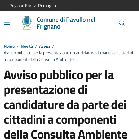
Vai al contenuto principale
Vai alla navigazione del sito
Vai al piede di pagina
Regione Emilia-Romagna
Comune di Pavullo nel
Frignano
Home
/
Novità
/
Avvisi
/
Avviso pubblico per la presentazione di candidature da parte dei cittadini
a componenti della Consulta Ambiente
Avviso pubblico per la
presentazione di
candidature da parte dei
cittadini a componenti
della Consulta Ambiente