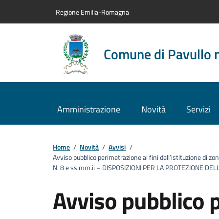
Vai al contenuto principale
Vai alla navigazione del sito
Vai al piede di pagina
Regione Emilia-Romagna
Comune di Pavullo 
Amministrazione
Novità
Servizi
Home
/
Novità
/
Avvisi
/
Avviso pubblico perimetrazione ai fini dell’istituzione di zo
N. 8 e ss.mm.ii – DISPOSIZIONI PER LA PROTEZIONE DELL
Avviso pubblico 