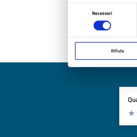
Selezione
Necessari
del
consenso
Ul
Rifiuta
Qua
Valuta
Valu