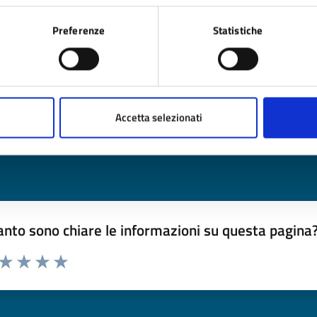
Delibera Giunta 1438_2019.pdf (PDF - 18 MB)
Preferenze
Statistiche
timo aggiornamento:
24/06/2025 12:37
Accetta selezionati
nto sono chiare le informazioni su questa pagina
 da 1 a 5 stelle la pagina
ta 1 stelle su 5
Valuta 2 stelle su 5
Valuta 3 stelle su 5
Valuta 4 stelle su 5
Valuta 5 stelle su 5