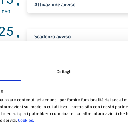
Attivazione avviso
MAG
25
Scadenza avviso
LUG
llegati
Dettagli
AVVISO PUBBLICO DGR 41358-2019.pdf (PDF - 51 K
ie
alizzare contenuti ed annunci, per fornire funzionalità dei social m
nformazioni sul modo in cui utilizza il nostro sito con i nostri partn
Estratto ZRC Chiocciola.pdf (PDF - 1 MB)
ial media, i quali potrebbero combinarle con altre informazioni che 
ro servizi.
Cookies.