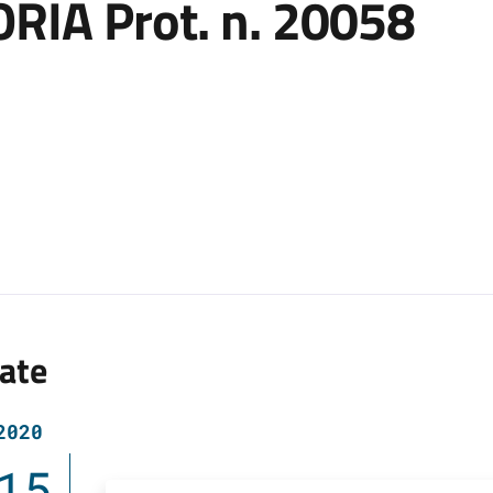
RIA Prot. n. 20058
ate
2020
15