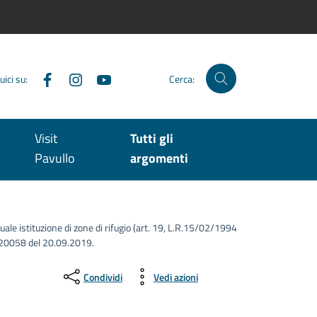
Facebook
Instagram
YouTube
uici su:
Cerca:
Visit
Tutti gli
Pavullo
argomenti
tuale istituzione di zone di rifugio (art. 19, L.R.15/02/1994
20058 del 20.09.2019.
Condividi
Vedi azioni