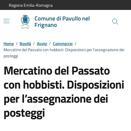
Vai al contenuto principale
Vai alla navigazione del sito
Vai al piede di pagina
Regione Emilia-Romagna
Comune di Pavullo nel
Frignano
Home
/
Novità
/
Avvisi
/
Commercio
/
Mercatino del Passato con hobbisti. Disposizioni per l’assegnazione dei
posteggi
Mercatino del Passato
con hobbisti. Disposizioni
per l’assegnazione dei
posteggi
Dettagli dell'avviso: