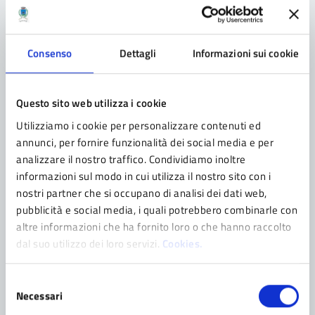
Frignano discovery / NAO Challenge
Brains
venerdì 4 giugno ore 18 Cortile di Palazzo Ducale IIS
Consenso
Dettagli
Informazioni sui cookie
Cavazzi-Sorbelli mercoeldì 16 giugno ore 18 Cortile di
Palazzo Ducale IIS Guglielmo Marconi PRENOTAZIONE
OBBLIGATORIA: Biblioteca comunale 0536.21213
Questo sito web utilizza i cookie
biblioteca@comune.pavullo-nel-frignano.mo.it
Utilizziamo i cookie per personalizzare contenuti ed
annunci, per fornire funzionalità dei social media e per
analizzare il nostro traffico. Condividiamo inoltre
informazioni sul modo in cui utilizza il nostro sito con i
nostri partner che si occupano di analisi dei dati web,
Categoria:
PAGINA
28/02/2021
pubblicità e social media, i quali potrebbero combinarle con
Babamostra: i nostri eroi preferiti
altre informazioni che ha fornito loro o che hanno raccolto
dal suo utilizzo dei loro servizi.
Cookies.
I personaggi più famosi della casa editrice Babalibri in
mostra 1 novembre 2020 – 28 febbraio 2021 La
mostra è visitabile su appuntamento negli orari di
Selezione
Necessari
apertura della Biblioteca sito Bablibri
del