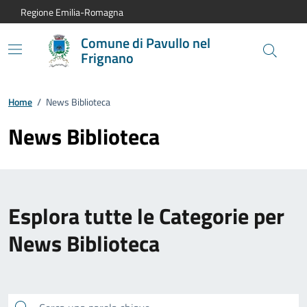
Vai al contenuto principale
Vai alla navigazione del sito
Vai al piede di pagina
Regione Emilia-Romagna
Comune di Pavullo nel
Frignano
Home
/
News Biblioteca
News Biblioteca
Esplora tutte le Categorie per
News Biblioteca
Cerca una parola chiave