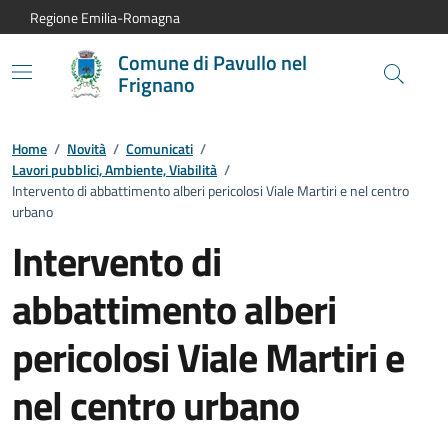
Vai al contenuto principale
Vai alla navigazione del sito
Vai al piede di pagina
Regione Emilia-Romagna
Comune di Pavullo nel
Frignano
Home
/
Novità
/
Comunicati
/
Lavori pubblici, Ambiente, Viabilità
/
Intervento di abbattimento alberi pericolosi Viale Martiri e nel centro
urbano
Intervento di
abbattimento alberi
pericolosi Viale Martiri e
nel centro urbano