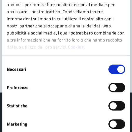
Contatta il comune
annunci, per fornire funzionalità dei social media e per
analizzare il nostro traffico. Condividiamo inoltre
Leggi le domande frequenti
informazioni sul modo in cui utilizza il nostro sito con i
nostri partner che si occupano di analisi dei dati web,
Richiedi assistenza
pubblicità e social media, i quali potrebbero combinarle con
altre informazioni che ha fornito loro o che hanno raccolto
Prenota appuntamento
dal suo utilizzo dei loro servizi.
Cookies.
Problemi in città
Selezione
Segnala disservizio
Necessari
del
consenso
Preferenze
Statistiche
Marketing
Comune di Pavullo nel Frignano