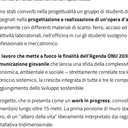
o stati coinvolti nella progettualità un gruppo di studenti dell’
pegnati nella
progettazione e realizzazione di un’opera d’
teramente con differenti materiali di scarto: ferro, acciaio ed
attività laboratoriali, nell’officina in cui gli studenti svolgon
ofessionale e meccatronico.
 lavoro che mette a fuoco le finalità dell’Agenda ONU 203
municazione giovanile
che lancia una sfida della complessit
onomica, ambientale e sociale – strettamente correlate tra 
proccio sistemico, la crescita integrata di tutte e tre le com
ggiungimento dello sviluppo sostenibile.
 progetto, che si presenta come un
work in progress
, coinvo
mentizio lungo oltre 15 metri. La prima porzione di muro sta 
rro, di un “albero della vita” liberamente interpretato dai ra
stallativa tridimensionale.