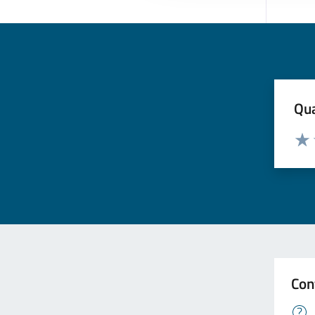
Qua
Valuta
Valu
Con