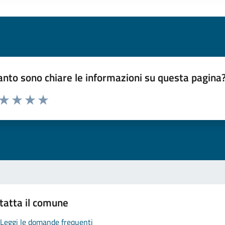
nto sono chiare le informazioni su questa pagina
 da 1 a 5 stelle la pagina
ta 1 stelle su 5
Valuta 2 stelle su 5
Valuta 3 stelle su 5
Valuta 4 stelle su 5
Valuta 5 stelle su 5
tatta il comune
Leggi le domande frequenti