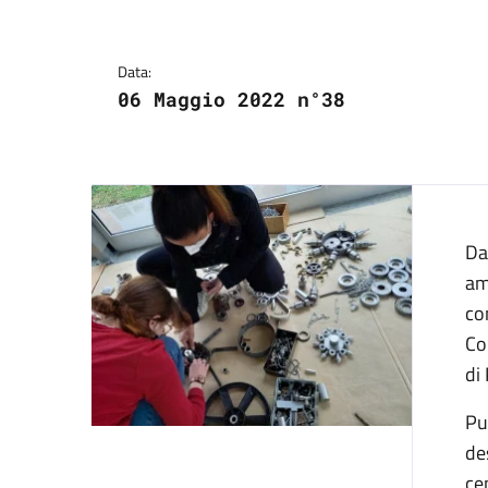
Dettagli del comuni
Data:
06 Maggio 2022 n°38
Da 
am
co
Co
di
Pu
de
ce