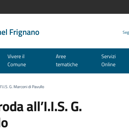
nel Frignano
Seg
Vivere il
Aree
Servizi
Comune
tematiche
Online
’I.I.S. G. Marconi di Pavullo
da all’I.I.S. G.
lo