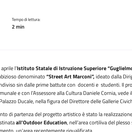
cato:
Tempo di lettura:
2 min
aprile l’
Istituto Statale di Istruzione Superiore “Gugliel
bizioso denominato
“Street Art Marconi”,
ideato dalla Dir
ndiviso sin dalle prime battute con docenti e studenti. Il p
munale e con l’Assessore alla Cultura Daniele Cornia, vede il
 Palazzo Ducale, nella figura del Direttore delle Gallerie Civ
nto di partenza del progetto artistico è stato la realizzazio
stinata
all’Outdoor Education
, nell’area cortiliva del pless
mento, un’area recentemente riqualificata.