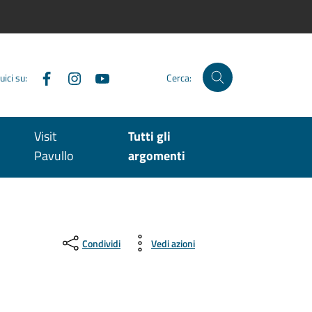
Facebook
Instagram
YouTube
uici su:
Cerca:
Visit
Tutti gli
Pavullo
argomenti
Condividi
Vedi azioni