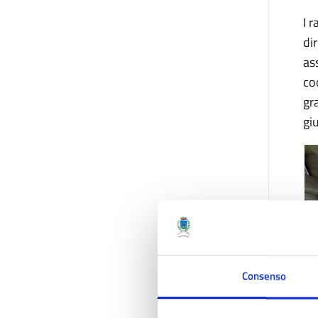
I 
di
as
co
gr
gi
Consenso