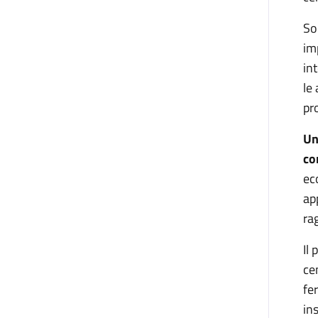
Son
im
in
le 
pr
Un
co
ec
ap
ra
Il
ce
fe
in