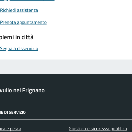
Richiedi assistenza
Prenota appuntamento
blemi in città
Segnala disservizio
ullo nel Frignano
E DI SERVIZIO
ura e pesca
Giustizia e sicurezza pubblica