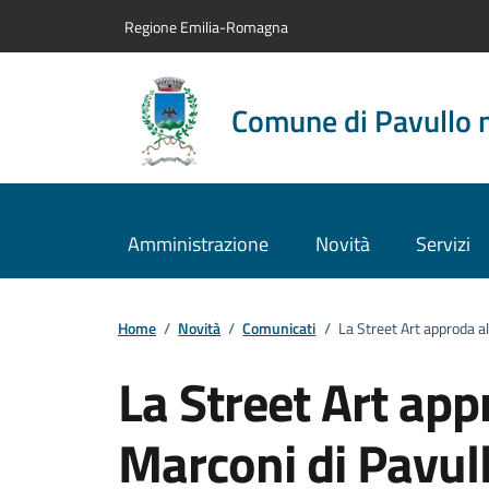
Vai al contenuto principale
Vai alla navigazione del sito
Vai al piede di pagina
Regione Emilia-Romagna
Comune di Pavullo 
Amministrazione
Novità
Servizi
Home
/
Novità
/
Comunicati
/
La Street Art approda all
La Street Art appro
Marconi di Pavul